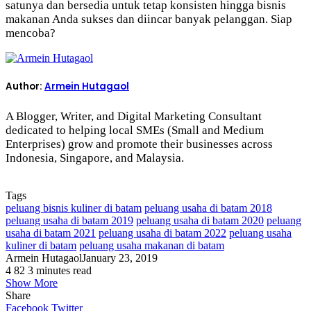
satunya dan bersedia untuk tetap konsisten hingga bisnis
makanan Anda sukses dan diincar banyak pelanggan. Siap
mencoba?
Author:
Armein Hutagaol
A Blogger, Writer, and Digital Marketing Consultant
dedicated to helping local SMEs (Small and Medium
Enterprises) grow and promote their businesses across
Indonesia, Singapore, and Malaysia.
Tags
peluang bisnis kuliner di batam
peluang usaha di batam 2018
peluang usaha di batam 2019
peluang usaha di batam 2020
peluang
usaha di batam 2021
peluang usaha di batam 2022
peluang usaha
kuliner di batam
peluang usaha makanan di batam
Armein Hutagaol
January 23, 2019
4
82
3 minutes read
Show More
Share
LinkedIn
Tumblr
Pinterest
Reddit
VKontakte
Share
Print
Facebook
Twitter