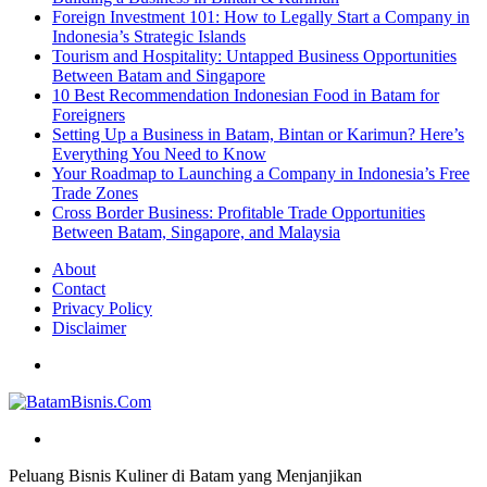
Foreign Investment 101: How to Legally Start a Company in
Indonesia’s Strategic Islands
Tourism and Hospitality: Untapped Business Opportunities
Between Batam and Singapore
10 Best Recommendation Indonesian Food in Batam for
Foreigners
Setting Up a Business in Batam, Bintan or Karimun? Here’s
Everything You Need to Know
Your Roadmap to Launching a Company in Indonesia’s Free
Trade Zones
Cross Border Business: Profitable Trade Opportunities
Between Batam, Singapore, and Malaysia
About
Contact
Privacy Policy
Disclaimer
Menu
Search
for
Peluang Bisnis Kuliner di Batam yang Menjanjikan