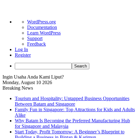
About
WordPress.org
WordPress
Documentation
Learn WordPress
Support
Feedback
Log In
Register
Search
Ingin Usaha Anda Kami Liput?
Monday, August 10 2026
Breaking News
Tourism and Hospitality: Untapped Business Opportunities
Between Batam and Singapore
Family Fun in Singapore: Top Attractions for Kids and Adults
Alike
Why Batam Is Becoming the Preferred Manufacturing Hub
for Singapore and Malaysia
Start Today, Profit Tomorrow: A Beginner’s Blueprint to
Building a Business in Bintan & Karimun