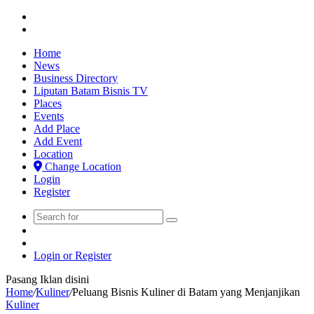
Previous
post
Next
post
Home
News
Business Directory
Liputan Batam Bisnis TV
Places
Events
Add Place
Add Event
Location
Change Location
Login
Register
Search
Switch
for
skin
Sidebar
Login or Register
Pasang Iklan disini
Home
/
Kuliner
/
Peluang Bisnis Kuliner di Batam yang Menjanjikan
Kuliner