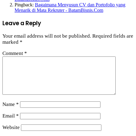
Pingback:
Bagaimana Menyusun CV dan Portofolio yang
Menarik di Mata Rekruter - BatamBisnis.Com
Leave a Reply
Your email address will not be published.
Required fields are
marked
*
Comment
*
Name
*
Email
*
Website