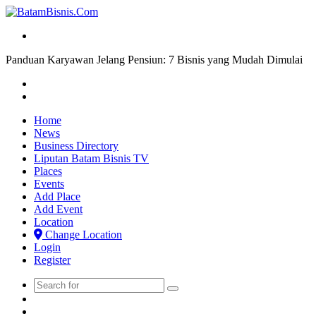
Search
for
Panduan Karyawan Jelang Pensiun: 7 Bisnis yang Mudah Dimulai
Previous
post
Next
post
Home
News
Business Directory
Liputan Batam Bisnis TV
Places
Events
Add Place
Add Event
Location
Change Location
Login
Register
Search
Switch
for
skin
Sidebar