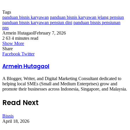
Tags
panduan bisnis karyawan
panduan bisnis karyawan jelang pensiun
panduan bisnis karyawan pensiun dini
panduan bisnis pensiunan
pns
Armein Hutagaol
February 7, 2026
2
63
4 minutes read
Show More
Share
LinkedIn
Tumblr
Pinterest
Reddit
VKontakte
Share
Print
Facebook
Twitter
via
Email
Armein Hutagaol
A Blogger, Writer, and Digital Marketing Consultant dedicated to
helping local SMEs (Small and Medium Enterprises) grow and
promote their businesses across Indonesia, Singapore, and Malaysia.
Read Next
Bisnis
April 18, 2026