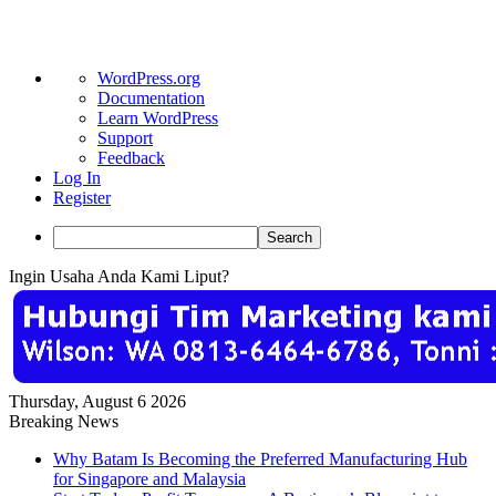
About
WordPress.org
WordPress
Documentation
Learn WordPress
Support
Feedback
Log In
Register
Search
Ingin Usaha Anda Kami Liput?
Thursday, August 6 2026
Breaking News
Why Batam Is Becoming the Preferred Manufacturing Hub
for Singapore and Malaysia