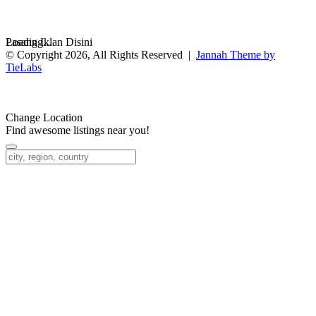
Loading...
Pasang Iklan Disini
© Copyright 2026, All Rights Reserved |
Jannah Theme by
TieLabs
Facebook
Twitter
WhatsApp
Telegram
Back
to
top
Change Location
button
Find awesome listings near you!
Change Location