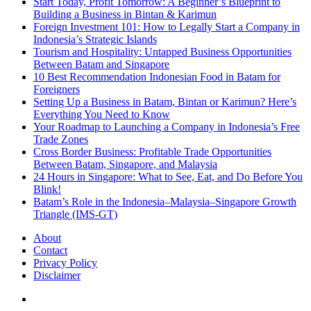
Start Today, Profit Tomorrow: A Beginner’s Blueprint to
Building a Business in Bintan & Karimun
Foreign Investment 101: How to Legally Start a Company in
Indonesia’s Strategic Islands
Tourism and Hospitality: Untapped Business Opportunities
Between Batam and Singapore
10 Best Recommendation Indonesian Food in Batam for
Foreigners
Setting Up a Business in Batam, Bintan or Karimun? Here’s
Everything You Need to Know
Your Roadmap to Launching a Company in Indonesia’s Free
Trade Zones
Cross Border Business: Profitable Trade Opportunities
Between Batam, Singapore, and Malaysia
24 Hours in Singapore: What to See, Eat, and Do Before You
Blink!
Batam’s Role in the Indonesia–Malaysia–Singapore Growth
Triangle (IMS-GT)
About
Contact
Privacy Policy
Disclaimer
Menu