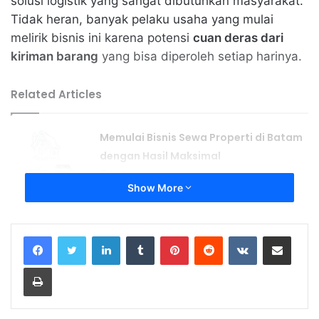
solusi logistik yang sangat dibutuhkan masyarakat.
Tidak heran, banyak pelaku usaha yang mulai
melirik bisnis ini karena potensi
cuan deras dari
kiriman barang
yang bisa diperoleh setiap harinya.
Related Articles
Memulai Bisnis Sewa Properti di Batam
dengan Hasil Maksimal
April 23, 2026
Show More
Menjual Properti di Batam Lewat
Platform Digital dan Tips Ampuh
LinkedIn
Tumblr
Pinterest
Reddit
VKontakte
Share via Email
April 19, 2026
Print
Daftar Isi