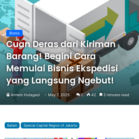
Bisnis
Cuan Deras dari Kiriman
Barang! Begini Cara
Memulai Bisnis Ekspedisi
yang Langsung Ngebut!
Armein Hutagaol
May 7, 2025
1
42
3 minutes read
Batam
Special Capital Region of Jakarta