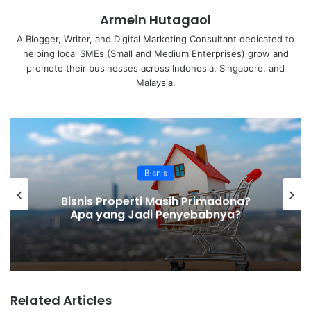
Mengapa Harus Memulai Bisnis Ekspedisi?
Armein Hutagaol
Langkah-Langkah Memulai Bisnis Ekspedisi yang
Langsung Ngebut
A Blogger, Writer, and Digital Marketing Consultant dedicated to
1. Tentukan Model Bisnis Ekspedisi
helping local SMEs (Small and Medium Enterprises) grow and
2. Riset Pasar dan Lokasi Strategis
promote their businesses across Indonesia, Singapore, and
3. Siapkan Modal Awal
Malaysia.
4. Daftarkan Legalitas Usaha
5. Bangun Tim yang Kompeten
6. Gunakan Teknologi Pendukung
7. Bangun Kerja Sama Strategis
8. Lakukan Promosi Agresif
9. Berikan Pelayanan Maksimal
Bisnis
10. Evaluasi dan Kembangkan Bisnis
Bisnis Properti Masih Primadona?
Apa yang Jadi Penyebabnya?
Related Articles