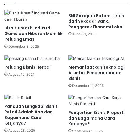
BNI Sukajadi Batam: Lebih
dari Sekadar Bank,
Penggerak Ekonomi Lokal
Bisnis Kreatif Industri
Game dan Hiburan Memiliki
June 30, 2025
Namun, memulai bisnis ekspedisi tidak bisa
Peluang Emas
dilakukan sembarangan. Ada banyak hal yang
December 3, 2025
harus disiapkan agar usaha ini tidak hanya
bertahan, tetapi juga berkembang pesat. Lantas,
Peluang Bisnis Herbal
Memanfaatkan Teknologi
bagaimana cara
memulai bisnis ekspedisi yang
AI untuk Pengembangan
August 12, 2021
langsung ngebut
sejak awal?
Bisnis
December 11, 2025
Simak artikel ini sampai tuntas karena kami akan
membagikan strategi jitu dan langkah-langkah
Panduan Lengkap: Bisnis
praktis untuk memulai bisnis ekspedisi dengan
Retail Adalah Apa dan
Pengertian Bisnis Properti
modal efisien dan potensi keuntungan maksimal.
Bagaimana Cara
dan Bagaimana Cara
Kerjanya?
Kerjanya?
August 28, 2025
September 1, 2025