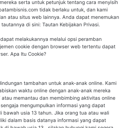
ik mereka serta untuk petunjuk tentang cara menyisih
.batambisnis.com tidak berlaku untuk, dan kami
iklan atau situs web lainnya. Anda dapat menemukan
 tautannya di sini: Tautan Kebijakan Privasi.
a dapat melakukannya melalui opsi peramban
anajemen cookie dengan browser web tertentu dapat
er. Apa Itu Cookie?
lindungan tambahan untuk anak-anak online. Kami
abiskan waktu online dengan anak-anak mereka
 / atau memantau dan membimbing aktivitas online
 sengaja mengumpulkan informasi yang dapat
di bawah usia 13 tahun. Jika orang tua atau wali
ki dalam basis datanya informasi yang dapat
nak di bawah usia 13 , silakan hubungi kami segera