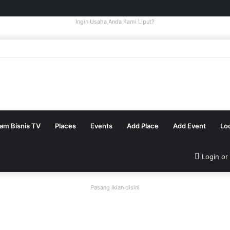
Ingin Usaha Anda Kami Liput?
tam Bisnis TV
Places
Events
Add Place
Add Event
Lo
Login or
Pasang Iklan disini