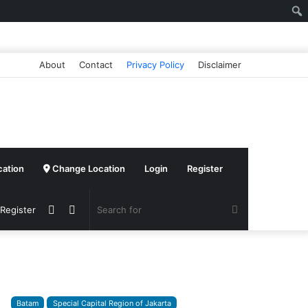
About
Contact
Privacy Policy
Disclaimer
cation
Change Location
Login
Register
Sidebar
Switch
Search
 Register
skin
for
Batam
Special Capital Region of Jakarta