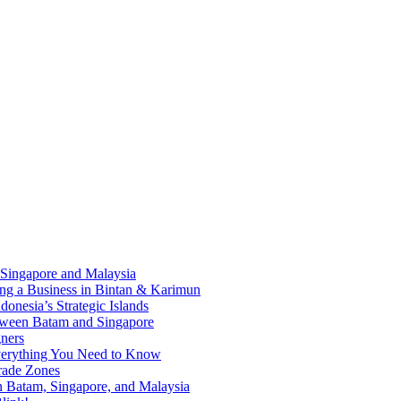
 Singapore and Malaysia
ding a Business in Bintan & Karimun
onesia’s Strategic Islands
etween Batam and Singapore
ners
Everything You Need to Know
rade Zones
n Batam, Singapore, and Malaysia