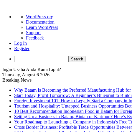
About
WordPress.org
WordPress
Documentation
Learn WordPress
Support
Feedback
Log In
Register
Search
Ingin Usaha Anda Kami Liput?
Thursday, August 6 2026
Breaking News
Why Batam Is Becoming the Preferred Manufacturing Hub for
Start Today, Profit Tomorrow: A Beginner’s Blueprint to Buil
Foreign Investment 101: How to Legally Start a Company in Ind
Tourism and Hospitality: Untapped Business Opportunities B
10 Best Recommendation Indonesian Food in Batam for Foreig
Setting Up a Business in Batam, Bintan or Karimun? Here’s 
Your Roadmap to Launching a Company in Indonesia’s Free T
Cross Border Business: Profitable Trade Opportunities Betwee