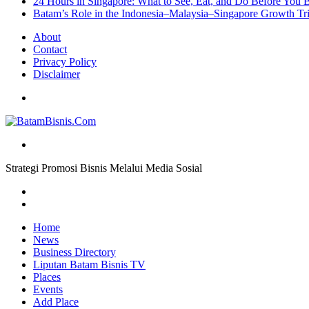
24 Hours in Singapore: What to See, Eat, and Do Before You B
Batam’s Role in the Indonesia–Malaysia–Singapore Growth T
About
Contact
Privacy Policy
Disclaimer
Menu
Search
for
Strategi Promosi Bisnis Melalui Media Sosial
Previous
post
Next
post
Home
News
Business Directory
Liputan Batam Bisnis TV
Places
Events
Add Place