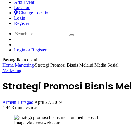
Add Event
Location
Change Location
Login
Register
Search
Switch
for
skin
Sidebar
Login or Register
Pasang Iklan disini
Home
/
Marketing
/
Strategi Promosi Bisnis Melalui Media Sosial
Marketing
Strategi Promosi Bisnis Me
Armein Hutagaol
April 27, 2019
4
44
3 minutes read
Image via dewaweb.com