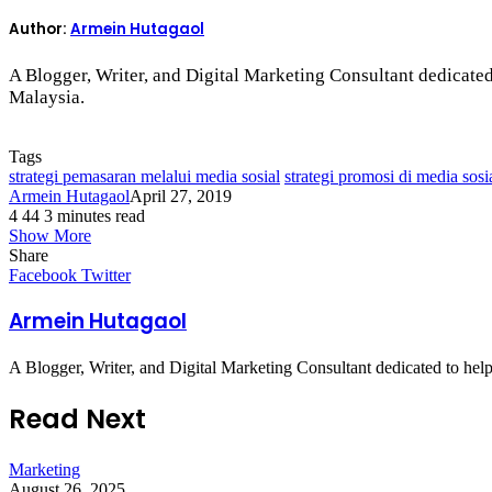
Author:
Armein Hutagaol
A Blogger, Writer, and Digital Marketing Consultant dedicate
Malaysia.
Tags
strategi pemasaran melalui media sosial
strategi promosi di media sosi
Armein Hutagaol
April 27, 2019
4
44
3 minutes read
Show More
Share
LinkedIn
Tumblr
Pinterest
Reddit
VKontakte
Share
Print
Facebook
Twitter
via
Email
Armein Hutagaol
A Blogger, Writer, and Digital Marketing Consultant dedicated to he
Read Next
Marketing
August 26, 2025