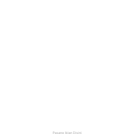
Marketing
Strategi Promosi Bisnis
Melalui Media Sosial
April 27, 2019
4
44
Pasang Iklan Disini