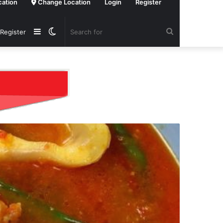
cation
Change Location
Login
Register
Sidebar
Switch
Search
 Register
skin
for