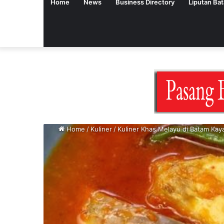
Home
News
Business Directory
Liputan Ba
Home
/
Kuliner
/
Kuliner Khas Melayu di Batam Kay