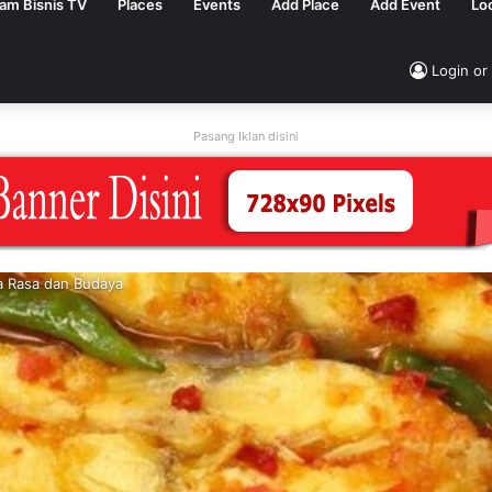
tam Bisnis TV
Places
Events
Add Place
Add Event
Lo
Login or
Pasang Iklan disini
a Rasa dan Budaya