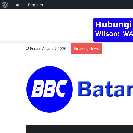
About
Log In
Register
WordPress
Friday, August 7 2026
Breaking News