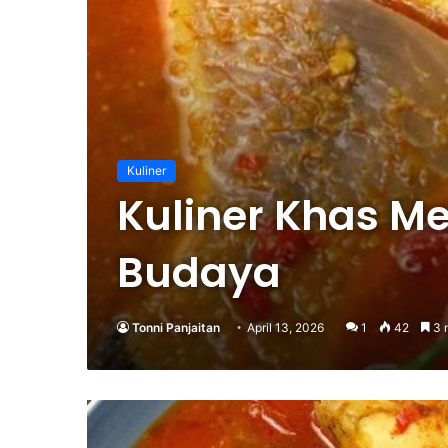
Kuliner
Kuliner Khas M
Budaya
Tonni Panjaitan
April 13, 2026
1
42
3 