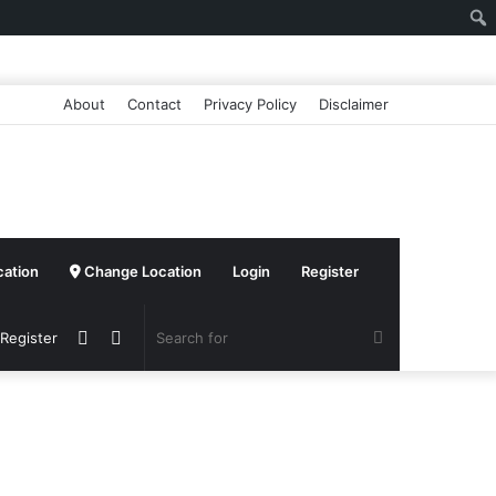
About
Contact
Privacy Policy
Disclaimer
cation
Change Location
Login
Register
Sidebar
Switch
Search
 Register
skin
for