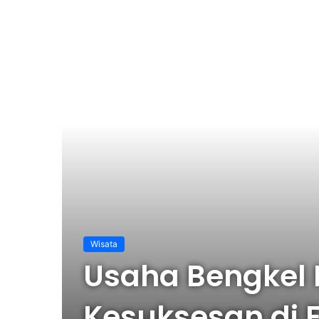
Wisata
Usaha Bengkel
Kesuksesan di E