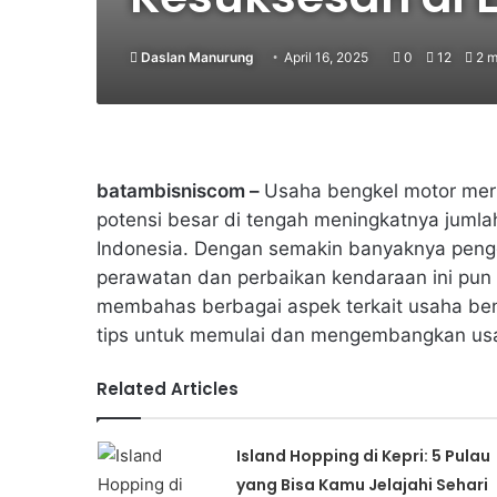
Daslan Manurung
April 16, 2025
0
12
2 m
batambisniscom –
Usaha bengkel motor meru
potensi besar di tengah meningkatnya jumla
Indonesia. Dengan semakin banyaknya peng
perawatan dan perbaikan kendaraan ini pun s
membahas berbagai aspek terkait usaha beng
tips untuk memulai dan mengembangkan usa
Related Articles
Island Hopping di Kepri: 5 Pulau
yang Bisa Kamu Jelajahi Sehari