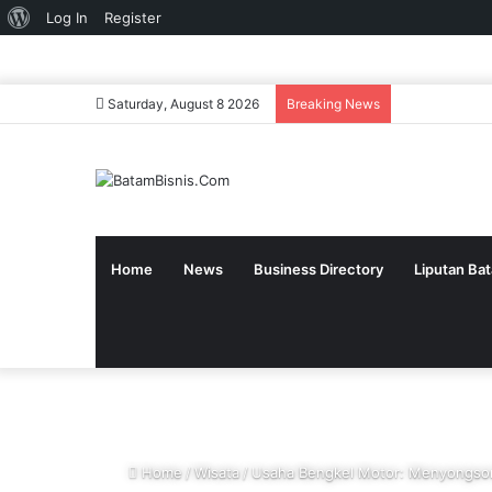
About
Log In
Register
WordPress
Saturday, August 8 2026
Breaking News
Home
News
Business Directory
Liputan Ba
Home
/
Wisata
/
Usaha Bengkel Motor: Menyongson