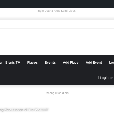
Ingin Usaha Anda Kami Liput?
tam Bisnis TV
Places
Events
Add Place
Add Event
Lo
Login or
Pasang Iklan disini
g Kesuksesan di Era Otomotif