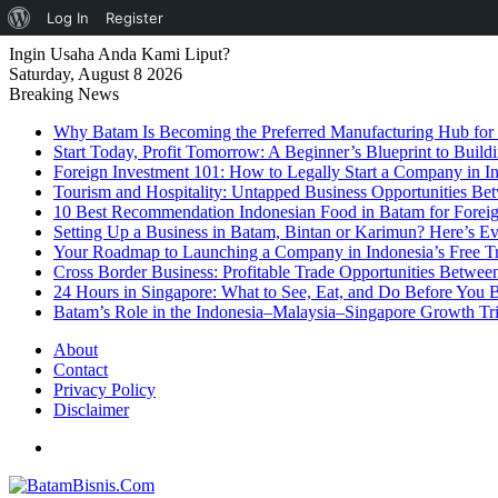
About
Log In
Register
WordPress
Ingin Usaha Anda Kami Liput?
Saturday, August 8 2026
Breaking News
Why Batam Is Becoming the Preferred Manufacturing Hub for
Start Today, Profit Tomorrow: A Beginner’s Blueprint to Buil
Foreign Investment 101: How to Legally Start a Company in Ind
Tourism and Hospitality: Untapped Business Opportunities B
10 Best Recommendation Indonesian Food in Batam for Foreig
Setting Up a Business in Batam, Bintan or Karimun? Here’s 
Your Roadmap to Launching a Company in Indonesia’s Free T
Cross Border Business: Profitable Trade Opportunities Betwee
24 Hours in Singapore: What to See, Eat, and Do Before You B
Batam’s Role in the Indonesia–Malaysia–Singapore Growth T
About
Contact
Privacy Policy
Disclaimer
Menu