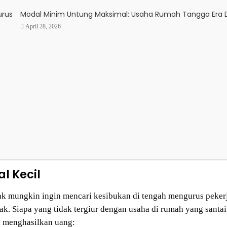
urus
Modal Minim Untung Maksimal: Usaha Rumah Tangga Era D
April 28, 2026
l Kecil
ak mungkin ingin mencari kesibukan di tengah mengurus pekerj
ak. Siapa yang tidak tergiur dengan usaha di rumah yang santa
 menghasilkan uang: