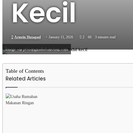
Kecil
Armein Hutagaol
January 11, 2026
2
60
3 minutes read
Image via peluangusahabandung.com
Table of Contents
Related Articles