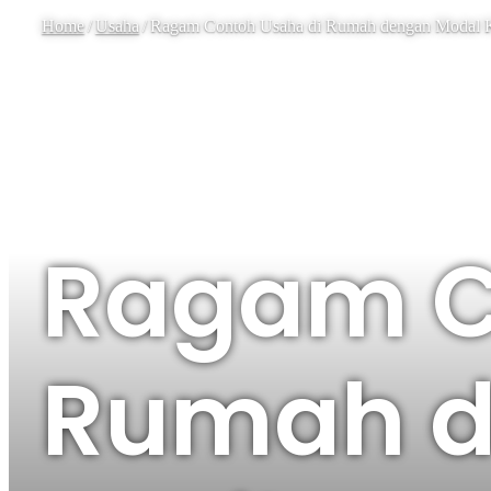
Home
/
Usaha
/
Ragam Contoh Usaha di Rumah dengan Modal K
Usaha
Ragam C
Rumah d