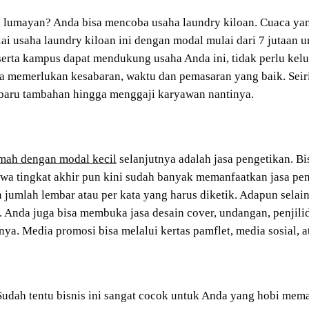
g lumayan? Anda bisa mencoba usaha laundry kiloan. Cuaca ya
i usaha laundry kiloan ini dengan modal mulai dari 7 jutaan 
serta kampus dapat mendukung usaha Anda ini, tidak perlu kel
 memerlukan kesabaran, waktu dan pemasaran yang baik. Seirin
 baru tambahan hingga menggaji karyawan nantinya.
mah dengan modal kecil
selanjutnya adalah jasa pengetikan. Bisn
a tingkat akhir pun kini sudah banyak memanfaatkan jasa pen
n jumlah lembar atau per kata yang harus diketik. Adapun selai
. Anda juga bisa membuka jasa desain cover, undangan, penjili
ya. Media promosi bisa melalui kertas pamflet, media sosial, 
 Sudah tentu bisnis ini sangat cocok untuk Anda yang hobi me