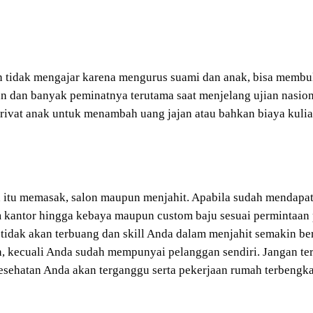
dak mengajar karena mengurus suami dan anak, bisa membuka l
 dan banyak peminatnya terutama saat menjelang ujian nasional
rivat anak untuk menambah uang jajan atau bahkan biaya kuliah
 itu memasak, salon maupun menjahit. Apabila sudah mendapat 
m kantor hingga kebaya maupun custom baju sesuai permintaan 
n tidak akan terbuang dan skill Anda dalam menjahit semakin b
kecuali Anda sudah mempunyai pelanggan sendiri. Jangan terl
esehatan Anda akan terganggu serta pekerjaan rumah terbengka