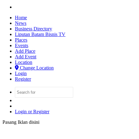
Search
for
Home
News
Business Directory
Liputan Batam Bisnis TV
Places
Events
Add Place
Add Event
Location
Change Location
Login
Register
Search
Switch
for
skin
Sidebar
Login or Register
Pasang Iklan disini