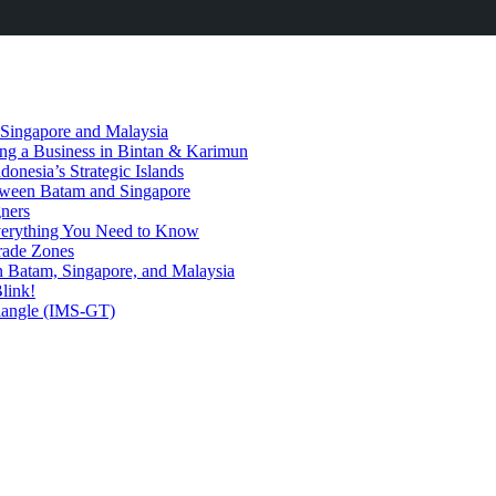
 Singapore and Malaysia
ding a Business in Bintan & Karimun
onesia’s Strategic Islands
etween Batam and Singapore
ners
Everything You Need to Know
rade Zones
n Batam, Singapore, and Malaysia
link!
riangle (IMS-GT)