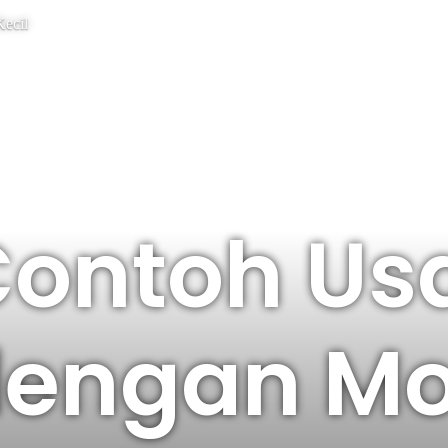
ecil
ontoh Usa
engan Mo