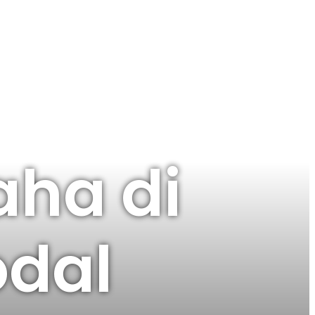
ha di
dal