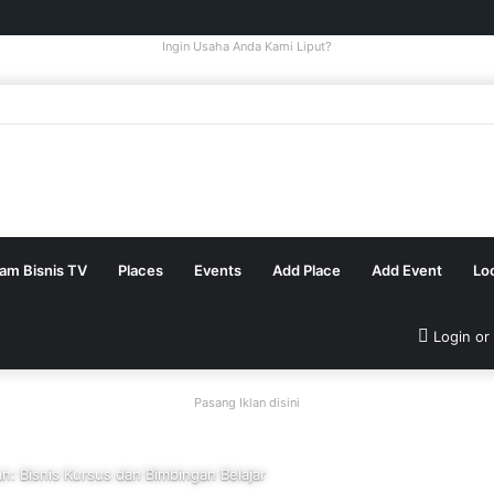
Ingin Usaha Anda Kami Liput?
tam Bisnis TV
Places
Events
Add Place
Add Event
Lo
Login or
Pasang Iklan disini
an: Bisnis Kursus dan Bimbingan Belajar