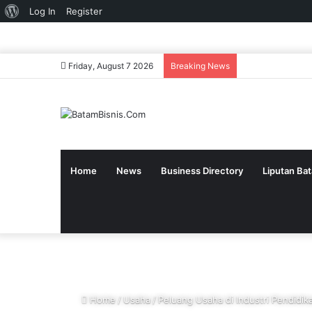
About
Log In
Register
WordPress
Friday, August 7 2026
Breaking News
Home
News
Business Directory
Liputan Ba
Home
/
Usaha
/
Peluang Usaha di Industri Pendidik