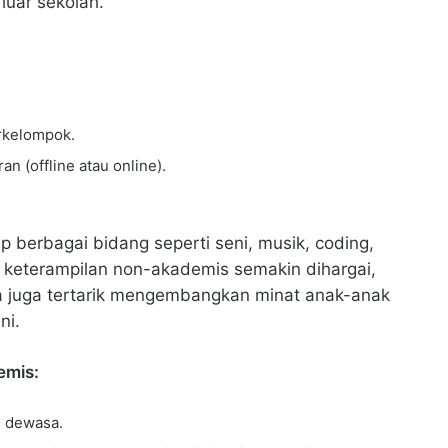
luar sekolah.
erkelompok.
n (offline atau online).
berbagai bidang seperti seni, musik, coding,
ni, keterampilan non-akademis semakin dihargai,
tua juga tertarik mengembangkan minat anak-anak
ni.
emis:
g dewasa.