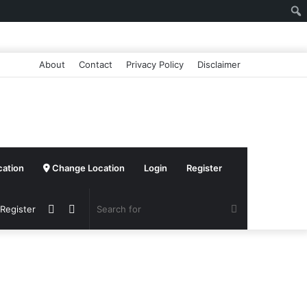
About
Contact
Privacy Policy
Disclaimer
cation
Change Location
Login
Register
Sidebar
Switch
Search
 Register
skin
for