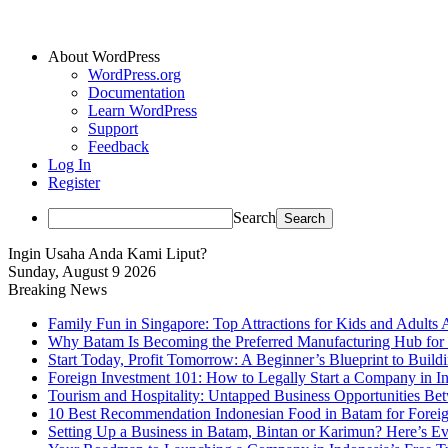
About WordPress
WordPress.org
Documentation
Learn WordPress
Support
Feedback
Log In
Register
Search
Ingin Usaha Anda Kami Liput?
Sunday, August 9 2026
Breaking News
Family Fun in Singapore: Top Attractions for Kids and Adults 
Why Batam Is Becoming the Preferred Manufacturing Hub for
Start Today, Profit Tomorrow: A Beginner’s Blueprint to Buil
Foreign Investment 101: How to Legally Start a Company in Ind
Tourism and Hospitality: Untapped Business Opportunities B
10 Best Recommendation Indonesian Food in Batam for Foreig
Setting Up a Business in Batam, Bintan or Karimun? Here’s 