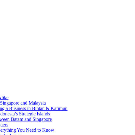
Alike
 Singapore and Malaysia
ding a Business in Bintan & Karimun
onesia’s Strategic Islands
etween Batam and Singapore
ners
Everything You Need to Know