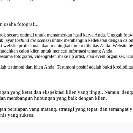
n usaha fotografi.
 secara optimal untuk memamerkan hasil karya Anda. Unggah foto-foto
k layar (
behind the scenes
) untuk membangun kedekatan dengan calon 
ki website profesional akan meningkatkan kredibilitas Anda. Website b
emudahkan calon klien untuk mencari informasi tentang Anda.
sama fotografer, videografer, make up artist, atau event organizer. K
h testimoni dari klien Anda. Testimoni positif adalah bukti kredibili
aingan yang ketat dan ekspektasi klien yang tinggi. Namun, den
s, dan membangun hubungan yang baik dengan klien.
ngan persiapan yang matang, strategi yang tepat, dan semanga
nis yang sukses.