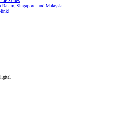
rade Zones
n Batam, Singapore, and Malaysia
link!
igital