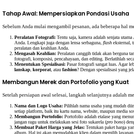
Tahap Awal: Mempersiapkan Pondasi Usaha
Sebelum Anda mulai mengambil pesanan, ada beberapa hal me
Peralatan Fotografi:
Tentu saja, kamera adalah senjata utam
Anda. Lengkapi juga dengan lensa serbaguna,
flash
eksternal, 
peralatan dan keahlian Anda.
Mengasah Keahlian:
Peralatan canggih tidak akan berguna ta
fotografi, komposisi, pencahayaan, dan editing. Berlatihlah 
Menentukan Spesialisasi:
Pasar fotografi sangat luas. Agar l
lanskap
,
korporat
, atau
fashion
? Dengan spesialisasi yang je
Membangun Merek dan Portofolio yang Kuat
Setelah persiapan awal selesai, langkah selanjutnya adalah 
Nama dan Logo Usaha:
Pilihlah nama usaha yang mudah diin
setiap platform, baik itu kartu nama, website, maupun media sos
Membangun Portofolio:
Portofolio adalah etalase yang menu
jangan ragu untuk melakukan sesi foto sukarela (
pro bono
) den
Membuat Paket Harga yang Jelas:
Tentukan paket harga yang
album. Hal ini akan memudahkan klien dalam memilih layanan