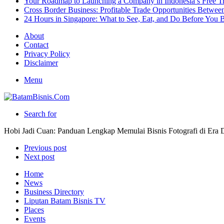
Your Roadmap to Launching a Company in Indonesia’s Free T
Cross Border Business: Profitable Trade Opportunities Betwee
24 Hours in Singapore: What to See, Eat, and Do Before You B
About
Contact
Privacy Policy
Disclaimer
Menu
Search for
Hobi Jadi Cuan: Panduan Lengkap Memulai Bisnis Fotografi di Era D
Previous post
Next post
Home
News
Business Directory
Liputan Batam Bisnis TV
Places
Events