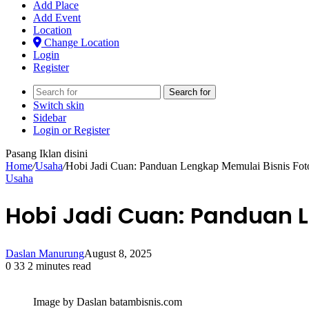
Add Place
Add Event
Location
Change Location
Login
Register
Search for
Switch skin
Sidebar
Login or Register
Pasang Iklan disini
Home
/
Usaha
/
Hobi Jadi Cuan: Panduan Lengkap Memulai Bisnis Fotog
Usaha
Hobi Jadi Cuan: Panduan Le
Daslan Manurung
August 8, 2025
0
33
2 minutes read
Image by Daslan batambisnis.com