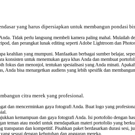
ndasar yang harus dipersiapkan untuk membangun pondasi bis
a Anda. Tidak perlu langsung membeli kamera paling mahal. Mulailah
tripod, dan perangkat lunak editing seperti Adobe Lightroom dan Photo
npa keahlian yang mumpuni. Manfaatkan berbagai sumber belajar, sepert
secara konsisten untuk menemukan gaya khas Anda dan membuat portofol
ebih fokus dan menonjol, tentukan spesialisasi yang Anda minati. Apaka
las, Anda bisa menargetkan audiens yang lebih spesifik dan membangun r
membangun citra merek yang profesional.
gat dan mencerminkan gaya fotografi Anda. Buat logo yang profesiona
ial.
njukkan kemampuan dan gaya fotografi Anda. Isi portofolio dengan has
gan teman atau model untuk mendapatkan materi portofolio yang berkua
 transparan dan kompetitif. Pisahkan paket berdasarkan durasi sesi, jum
 yang sesuai dengan kebutuhan dan anggaran mereka.