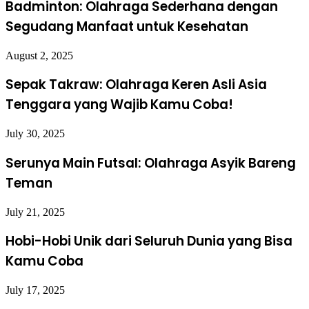
lewat Hobi Menulis
Badminton: Olahraga Sederhana dengan
Segudang Manfaat untuk Kesehatan
1. Mulai dari Hal Sederhana
August 2, 2025
Tak perlu menunggu inspirasi besar. Ceritakan hari ini,
mimpi semalam, atau seseorang yang menarik
Sepak Takraw: Olahraga Keren Asli Asia
perhatianmu. Imajinasi sering muncul dari hal-hal remeh
Tenggara yang Wajib Kamu Coba!
yang kita anggap biasa.
2. Gunakan Teknik Brainstorming
July 30, 2025
Serunya Main Futsal: Olahraga Asyik Bareng
Tulis bebas selama 10 menit tanpa mengedit. Ini
membantumu membuka pintu imajinasi tanpa filter.
Teman
3. Bangun Dunia Imajinatif
July 21, 2025
(Worldbuilding)
Hobi-Hobi Unik dari Seluruh Dunia yang Bisa
Bagi yang tertarik dengan fiksi, bangun dunia buatan:
Kamu Coba
latar tempat, sejarah, budaya, dan tokoh yang hidup
dalam cerita. Ini memperkaya narasi dan merangsang
July 17, 2025
kreativitas.