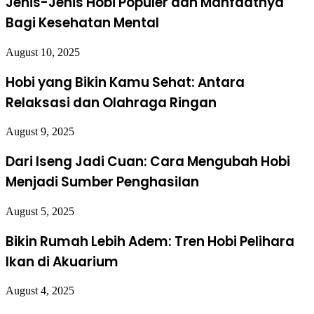
Jenis-Jenis Hobi Populer dan Manfaatnya
dengan minat dan tujuanmu:
Bagi Kesehatan Mental
Jenis
Tujuan Utama
Contoh Aktivitas
August 10, 2025
Tulisan
Jurnal
Menulis sebelum
Hobi yang Bikin Kamu Sehat: Antara
Refleksi diri dan emosi
Harian
tidur
Relaksasi dan Olahraga Ringan
Cerpen /
Eksplorasi imajinasi dan
Menulis 500 kata
Novel
kreativitas
per hari
August 9, 2025
Ekspresi perasaan dan
Tantangan puisi
Puisi
Dari Iseng Jadi Cuan: Cara Mengubah Hobi
estetika
mingguan
Menjadi Sumber Penghasilan
Artikel
Membuat blog
Edukasi atau hiburan
Blog
niche
August 5, 2025
Meningkatkan cara
Menulis topik sosial
Esai Opini
berpikir kritis
terbaru
Bikin Rumah Lebih Adem: Tren Hobi Pelihara
Ikan di Akuarium
Cara Menyalurkan Imajinasi
August 4, 2025