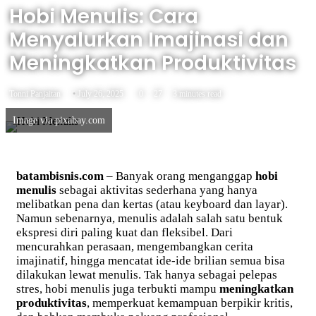
Hobi Menulis: Cara
Menyalurkan Imajinasi dan
Meningkatkan Produktivitas
Tonni Panjaitan
July 26, 2025
0
27
3 minutes read
Image via pixabay.com
batambisnis.com
– Banyak orang menganggap
hobi
menulis
sebagai aktivitas sederhana yang hanya
melibatkan pena dan kertas (atau keyboard dan layar).
Namun sebenarnya, menulis adalah salah satu bentuk
ekspresi diri paling kuat dan fleksibel. Dari
mencurahkan perasaan, mengembangkan cerita
imajinatif, hingga mencatat ide-ide brilian semua bisa
dilakukan lewat menulis. Tak hanya sebagai pelepas
stres, hobi menulis juga terbukti mampu
meningkatkan
produktivitas
, memperkuat kemampuan berpikir kritis,