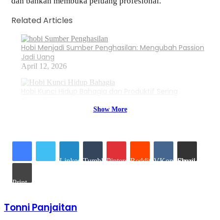
dan bahkan membuka peluang profesional.
Related Articles
Hobi Menjadi Sumber Penghasilan: Mengubah Passion
Jadi Uang
April 12, 2026
Hobi Kunci Hidup Bahagia dan Produktif Sering
Diremehkan
March 22, 2026
Show More
Daftar Isi
LinkedIn
Tumblr
Pinterest
Reddit
VKontakte
Share via Email
Mengapa Hobi Menulis Penting untuk Semua Orang?
1. Media Penyaluran Imajinasi
Print
2. Meningkatkan Kesehatan Mental
3. Mendorong Produktivitas Harian
Tonni Panjaitan
Manfaat Hobi Menulis yang Jarang Disadari