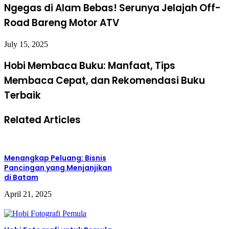
Ngegas di Alam Bebas! Serunya Jelajah Off-
4. Buat Tantangan Menulis Sendiri
Road Bareng Motor ATV
Contohnya: menulis cerita horor 300 kata dalam 30
menit, atau menulis puisi dari 5 kata acak. Tantangan
July 15, 2025
seperti ini membuat aktivitas menulis lebih seru dan
menantang.
Hobi Membaca Buku: Manfaat, Tips
Membaca Cepat, dan Rekomendasi Buku
Terbaik
Tips Menulis Agar Lebih
Related Articles
Produktif
1. Tentukan Waktu Menulis Harian
Menangkap Peluang: Bisnis
Konsistensi lebih penting daripada durasi. Luangkan
Pancingan yang Menjanjikan
15–30 menit per hari untuk menulis tanpa gangguan.
di Batam
April 21, 2025
2. Buat Ruang Menulis yang Nyaman
Ciptakan sudut pribadi yang memancing kreativitas,
lengkap dengan musik favorit atau aroma kopi.