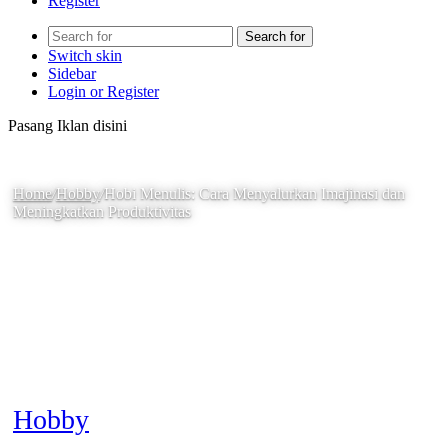
Register
Search for
Switch skin
Sidebar
Login or Register
Pasang Iklan disini
Home
/
Hobby
/
Hobi Menulis: Cara Menyalurkan Imajinasi dan
Meningkatkan Produktivitas
Hobby