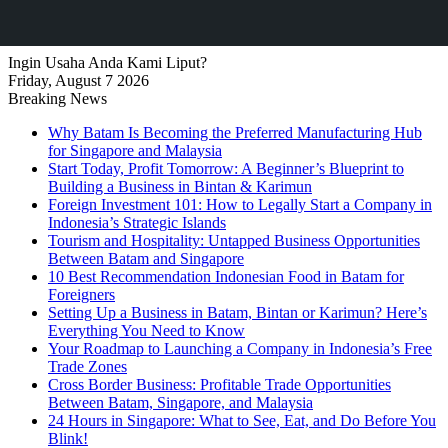
Ingin Usaha Anda Kami Liput?
Friday, August 7 2026
Breaking News
Why Batam Is Becoming the Preferred Manufacturing Hub
for Singapore and Malaysia
Start Today, Profit Tomorrow: A Beginner’s Blueprint to
Building a Business in Bintan & Karimun
Foreign Investment 101: How to Legally Start a Company in
Indonesia’s Strategic Islands
Tourism and Hospitality: Untapped Business Opportunities
Between Batam and Singapore
10 Best Recommendation Indonesian Food in Batam for
Foreigners
Setting Up a Business in Batam, Bintan or Karimun? Here’s
Everything You Need to Know
Your Roadmap to Launching a Company in Indonesia’s Free
Trade Zones
Cross Border Business: Profitable Trade Opportunities
Between Batam, Singapore, and Malaysia
24 Hours in Singapore: What to See, Eat, and Do Before You
Blink!