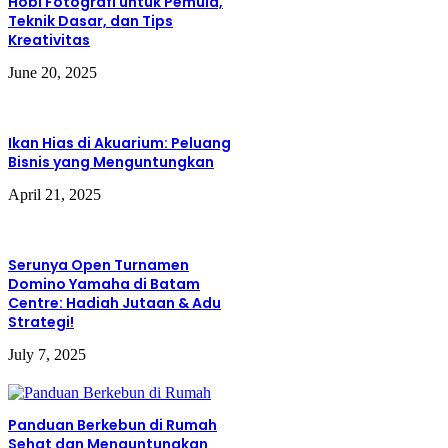
Hobi Fotografi untuk Pemula,
Teknik Dasar, dan Tips
3. Gunakan Aplikasi Penunjang
Kreativitas
June 20, 2025
Manfaatkan aplikasi seperti Grammarly, Notion,
Evernote, atau Scrivener untuk mendukung proses
menulis.
Ikan Hias di Akuarium: Peluang
4. Baca Tulisan Orang Lain
Bisnis yang Menguntungkan
April 21, 2025
Bacalah karya dari penulis yang kamu kagumi. Ini akan
memperluas gaya menulismu dan membangkitkan
inspirasi.
Serunya Open Turnamen
Domino Yamaha di Batam
5. Jangan Takut Buruk
Centre: Hadiah Jutaan & Adu
Strategi!
Tulisan yang bagus berawal dari tulisan yang ditulis.
Revisi datang kemudian, tapi menulis harus dilakukan
July 7, 2025
lebih dulu.
Panduan Berkebun di Rumah
Sehat dan Menguntungkan