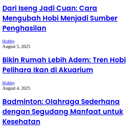
Kesimpulan
Dari Iseng Jadi Cuan: Cara
Mengubah Hobi Menjadi Sumber
Penghasilan
Mengapa Hobi Menulis Penting
Hobby
untuk Semua Orang?
August 5, 2025
1. Media Penyaluran Imajinasi
Bikin Rumah Lebih Adem: Tren Hobi
Pelihara Ikan di Akuarium
Menulis memungkinkan kita menciptakan dunia baru,
karakter unik, hingga dialog yang tak terduga. Imajinasi
yang terpendam bisa mengalir bebas dalam bentuk
Hobby
cerita, puisi, atau bahkan jurnal pribadi. Setiap orang
August 4, 2025
punya cerita, dan
hobi menulis
adalah cara
menyuarakannya.
Badminton: Olahraga Sederhana
dengan Segudang Manfaat untuk
2. Meningkatkan Kesehatan Mental
Kesehatan
Aktivitas menulis dapat membantu kita melepaskan