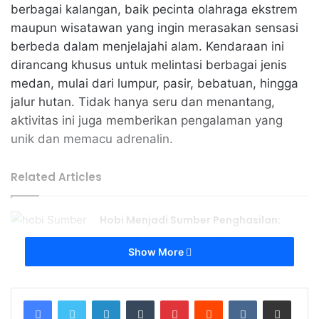
berbagai kalangan, baik pecinta olahraga ekstrem
maupun wisatawan yang ingin merasakan sensasi
berbeda dalam menjelajahi alam. Kendaraan ini
dirancang khusus untuk melintasi berbagai jenis
medan, mulai dari lumpur, pasir, bebatuan, hingga
jalur hutan. Tidak hanya seru dan menantang,
aktivitas ini juga memberikan pengalaman yang
unik dan memacu adrenalin.
Related Articles
Hobi Menjadi Sumber Penghasilan:
Mengubah Passion Jadi Uang
Show More
April 12, 2026
Hobi Kunci Hidup Bahagia dan Produktif
LinkedIn
Tumblr
Pinterest
Reddit
VKontakte
Share via Email
Sering Diremehkan