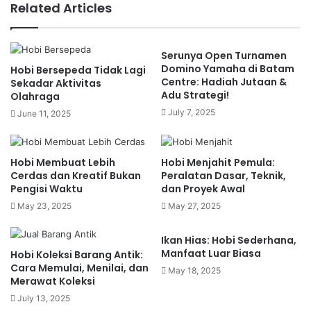
Related Articles
ATV, atau All-Terrain Vehicle, adalah jenis
kendaraan roda empat (atau kadang tiga dan
enam) yang dirancang untuk digunakan di berbagai
Serunya Open Turnamen
kondisi medan. Bentuknya menyerupai motor,
Domino Yamaha di Batam
Hobi Bersepeda Tidak Lagi
Centre: Hadiah Jutaan &
namun dengan empat roda besar dan bodi yang
Sekadar Aktivitas
Adu Strategi!
Olahraga
lebih kokoh. Mesin ATV biasanya berkekuatan 50cc
July 7, 2025
June 11, 2025
hingga lebih dari 700cc, tergantung pada
peruntukannya — apakah untuk pemula,
penggunaan rekreasi, atau keperluan kerja di
Hobi Membuat Lebih
Hobi Menjahit Pemula:
medan berat.
Cerdas dan Kreatif Bukan
Peralatan Dasar, Teknik,
Pengisi Waktu
dan Proyek Awal
May 23, 2025
May 27, 2025
ATV umumnya digunakan untuk kegiatan seperti:
Ikan Hias: Hobi Sederhana,
Wisata petualangan (off-road trip)
Manfaat Luar Biasa
Hobi Koleksi Barang Antik:
Olahraga motor ekstrem
Cara Memulai, Menilai, dan
May 18, 2025
Merawat Koleksi
Pekerjaan pertanian atau kehutanan
July 13, 2025
Penyelamatan di daerah terpencil