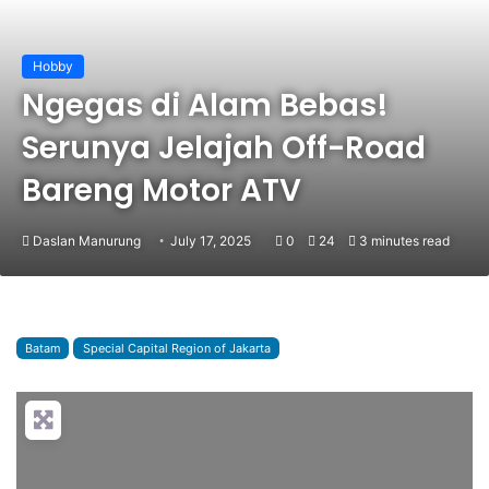
Hobby
Ngegas di Alam Bebas!
Serunya Jelajah Off-Road
Bareng Motor ATV
Daslan Manurung
July 17, 2025
0
24
3 minutes read
Batam
Special Capital Region of Jakarta