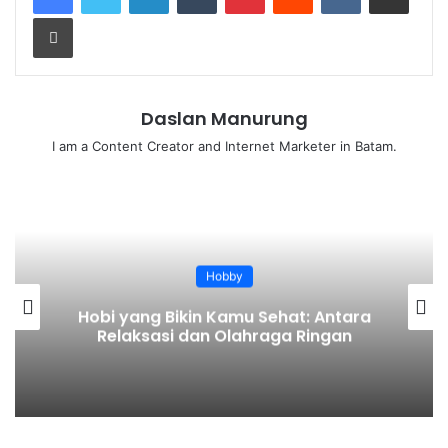
March 22, 2026
Print
Table of Contents
Daslan Manurung
I am a Content Creator and Internet Marketer in Batam.
Apa Itu Motor ATV?
Sensasi Berkendara di Medan Ekstrem
Siapa yang Bisa Mengendarai ATV?
Tips Aman Mengendarai Motor ATV
Hobby
Manfaat Fisik dan Mental
Hobi yang Bikin Kamu Sehat: Antara
ATV dalam Dunia Wisata
Relaksasi dan Olahraga Ringan
Kesimpulan
Apa Itu Motor ATV?