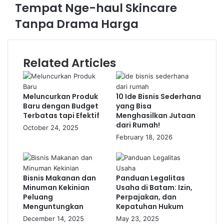
mudah menemukan klien yang sesuai.
Tempat Nge-haul Skincare
Bangun portofolio yang kuat dengan menampilkan hasil
Tanpa Drama Harga
pekerjaan terbaik Anda.
Gunakan platform freelance untuk memasarkan layanan
Anda, namun jangan ragu juga mempromosikan jasa di
media sosial atau jaringan profesional.
Related Articles
4. Affiliate Marketing:
Menghasilkan Uang dari
Meluncurkan Produk
10 Ide Bisnis Sederhana
Baru dengan Budget
yang Bisa
Promosi Produk Orang Lain
Terbatas tapi Efektif
Menghasilkan Jutaan
dari Rumah!
October 24, 2025
Affiliate marketing atau pemasaran afiliasi
February 18, 2026
adalah model bisnis di mana Anda
mendapatkan komisi dengan mempromosikan
produk atau layanan orang lain. Setiap kali ada
penjualan yang dihasilkan dari tautan afiliasi
Bisnis Makanan dan
Panduan Legalitas
yang Anda bagikan, Anda akan menerima
Minuman Kekinian
Usaha di Batam: Izin,
persentase dari penjualan tersebut. Ini adalah
Peluang
Perpajakan, dan
bisnis dengan modal rendah karena Anda
Menguntungkan
Kepatuhan Hukum
hanya perlu mempromosikan produk dan tidak
December 14, 2025
May 23, 2025