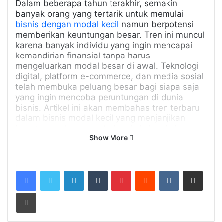
Dalam beberapa tahun terakhir, semakin
banyak orang yang tertarik untuk memulai
bisnis dengan modal kecil
namun berpotensi
memberikan keuntungan besar. Tren ini muncul
karena banyak individu yang ingin mencapai
kemandirian finansial tanpa harus
mengeluarkan modal besar di awal. Teknologi
digital, platform e-commerce, dan media sosial
telah membuka peluang besar bagi siapa saja
yang ingin mencoba peruntungan di dunia
bisnis. Artikel ini akan membahas tren terbaru
dalam bisnis modal kecil yang menjanjikan
keuntungan besar serta langkah-langkah yang
Show More
dapat diambil untuk memulai usaha tersebut.
Related Articles
LinkedIn
Tumblr
Pinterest
Reddit
VKontakte
Share via Email
Memulai Bisnis
Sewa Properti di Batam
Print
dengan Hasil Maksimal
April 23, 2026