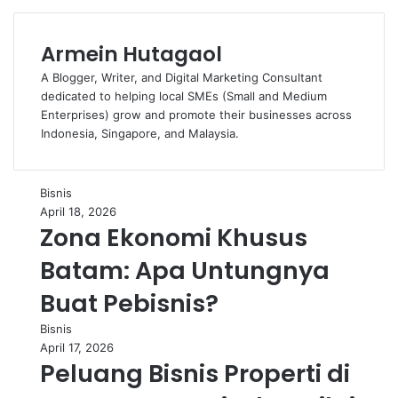
Menjual
Properti di Batam Lewat
Armein Hutagaol
Platform Digital dan
Tips Ampuh
A Blogger, Writer, and Digital Marketing Consultant
dedicated to helping local SMEs (Small and Medium
April 19, 2026
Enterprises) grow and promote their businesses across
Indonesia, Singapore, and Malaysia.
Daftar Isi
Bisnis
Bisnis Modal Kecil Keuntungan Besar Tren Terbaru 2025
April 18, 2026
1. Bisnis Dropshipping: Minim Modal, Maksimalkan
Zona Ekonomi Khusus
Keuntungan
Mengapa Dropshipping Menguntungkan:
Batam: Apa Untungnya
Tips Sukses Dropshipping:
2. Jualan Produk Digital: Modal Rendah, Keuntungan Maksimal
Buat Pebisnis?
Keuntungan Menjual Produk Digital:
Tips Sukses Menjual Produk Digital:
3. Bisnis Jasa Freelance: Menjual Keterampilan yang Anda
Bisnis
Miliki
April 17, 2026
Mengapa Bisnis Freelance Menguntungkan:
Peluang Bisnis Properti di
Tips Sukses dalam Bisnis Freelance:
4. Affiliate Marketing: Menghasilkan Uang dari Promosi
Produk Orang Lain