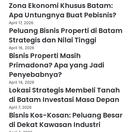
Zona Ekonomi Khusus Batam:
karena produk digital dapat dijual ke siapa saja di
seluruh dunia.
Apa Untungnya Buat Pebisnis?
Fleksibilitas Waktu:
Anda bisa bekerja kapan saja dan
April 17, 2026
produk tetap akan tersedia untuk dijual, bahkan saat
Peluang Bisnis Properti di Batam
Anda sedang tidak bekerja.
Strategis dan Nilai Tinggi
Tips Sukses Menjual Produk Digital:
April 16, 2026
Buat produk yang menyelesaikan masalah atau
Bisnis Properti Masih
memenuhi kebutuhan target audiens.
Primadona? Apa yang Jadi
Manfaatkan platform seperti Udemy, Skillshare, atau
Amazon Kindle untuk menjual produk digital Anda.
Penyebabnya?
Buat strategi pemasaran yang efektif dengan
April 14, 2026
memanfaatkan blog, media sosial, atau email marketing.
Lokasi Strategis Membeli Tanah
3. Bisnis Jasa Freelance: Menjual
di Batam Investasi Masa Depan
Keterampilan yang Anda Miliki
April 7, 2026
Bisnis Kos-Kosan: Peluang Besar
Jika Anda memiliki keterampilan tertentu,
di Dekat Kawasan Industri
seperti menulis, desain grafis, pemrograman,
atau pemasaran digital, bisnis jasa freelance