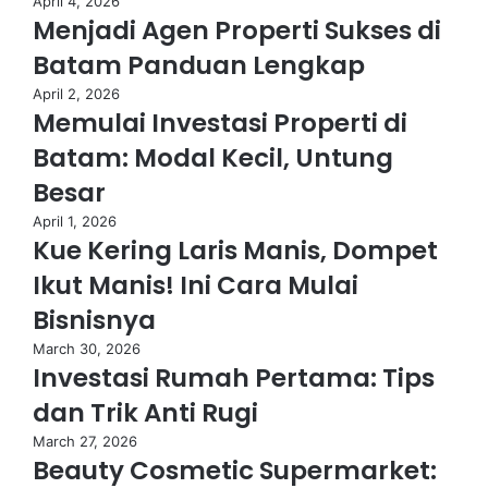
April 4, 2026
bisa menjadi opsi yang sangat menjanjikan.
Menjadi Agen Properti Sukses di
Menjual keterampilan Anda tidak memerlukan
Batam Panduan Lengkap
modal besar, tetapi bisa memberikan
keuntungan yang signifikan. Dengan semakin
April 2, 2026
banyak perusahaan yang mencari tenaga kerja
Memulai Investasi Properti di
lepas (freelance), peluang untuk bisnis ini terus
Batam: Modal Kecil, Untung
meningkat.
Mengapa Bisnis Freelance Menguntungkan:
Besar
Modal Rendah:
Anda hanya memerlukan laptop dan
April 1, 2026
koneksi internet untuk memulai.
Kue Kering Laris Manis, Dompet
Fleksibilitas Tinggi:
Anda bisa bekerja dari rumah
Ikut Manis! Ini Cara Mulai
dengan waktu yang fleksibel, sehingga cocok untuk
Bisnisnya
berbagai kalangan.
Pasar Global:
Anda dapat menawarkan jasa kepada klien
March 30, 2026
dari seluruh dunia melalui platform seperti Upwork,
Investasi Rumah Pertama: Tips
Freelancer, dan Fiverr.
dan Trik Anti Rugi
Tips Sukses dalam Bisnis Freelance:
March 27, 2026
Beauty Cosmetic Supermarket:
Tentukan niche atau keahlian yang spesifik agar lebih