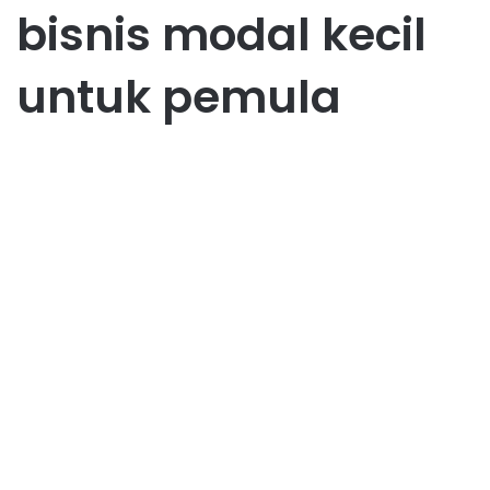
bisnis modal kecil
untuk pemula
Bisnis
Bisnis Modal Kecil dengan
Potensi Keuntungan Besar:
Tren Terbaru 2025
January 4, 2025
0
70