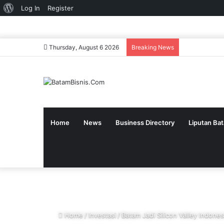
About
Log In
Register
WordPress
Thursday, August 6 2026
Breaking News
Home
News
Business Directory
Liputan Ba
Home
/
Investasi
/
Batam Jadi Silicon Valley Indones