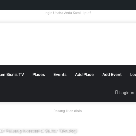
Ingin Usaha Anda Kami Liput?
tam Bisnis TV
Places
Events
Add Place
Add Event
Lo
Login or
Pasang Iklan disini
ia? Peluang Investasi di Sektor Teknologi