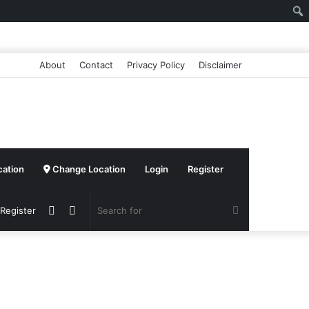
About
Contact
Privacy Policy
Disclaimer
cation
Change Location
Login
Register
Sidebar
Switch
Search
 Register
skin
for