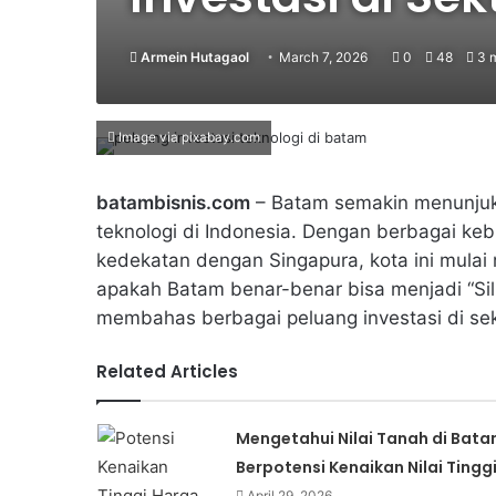
Armein Hutagaol
March 7, 2026
0
48
3 m
Image via pixabay.com
batambisnis.com
– Batam semakin menunjukk
teknologi di Indonesia. Dengan berbagai kebi
kedekatan dengan Singapura, kota ini mulai 
apakah Batam benar-benar bisa menjadi “Silic
membahas berbagai peluang investasi di sek
Related Articles
Mengetahui Nilai Tanah di Bat
Berpotensi Kenaikan Nilai Tingg
April 29, 2026