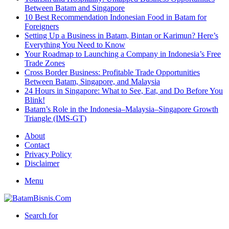
Between Batam and Singapore
10 Best Recommendation Indonesian Food in Batam for
Foreigners
Setting Up a Business in Batam, Bintan or Karimun? Here’s
Everything You Need to Know
Your Roadmap to Launching a Company in Indonesia’s Free
Trade Zones
Cross Border Business: Profitable Trade Opportunities
Between Batam, Singapore, and Malaysia
24 Hours in Singapore: What to See, Eat, and Do Before You
Blink!
Batam’s Role in the Indonesia–Malaysia–Singapore Growth
Triangle (IMS-GT)
About
Contact
Privacy Policy
Disclaimer
Menu
Search for