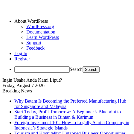
About WordPress
WordPress.org
Documentation
Learn WordPress
Support
Feedback
Log In
Register
Search
Ingin Usaha Anda Kami Liput?
Friday, August 7 2026
Breaking News
Why Batam Is Becoming the Preferred Manufacturing Hub
for Singapore and Malaysia
Start Today, Profit Tomorrow: A Beginner’s Blueprint to
Building a Business in Bintan & Karimun
Foreign Investment 101: How to Legally Start a Company in
Indonesia’s Strategic Islands
Tourism and Hospitality: Untapped Business Opportunities