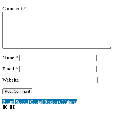
Comment
*
Name
*
Email
*
Website
Batam
Special Capital Region of Jakarta