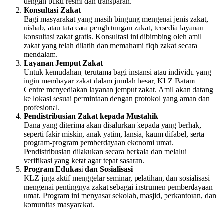
dengan bukti resmi dan transparan.
Konsultasi Zakat
Bagi masyarakat yang masih bingung mengenai jenis zakat,
nishab, atau tata cara penghitungan zakat, tersedia layanan
konsultasi zakat gratis. Konsultasi ini dibimbing oleh amil
zakat yang telah dilatih dan memahami fiqh zakat secara
mendalam.
Layanan Jemput Zakat
Untuk kemudahan, terutama bagi instansi atau individu yang
ingin membayar zakat dalam jumlah besar, KLZ Batam
Centre menyediakan layanan jemput zakat. Amil akan datang
ke lokasi sesuai permintaan dengan protokol yang aman dan
profesional.
Pendistribusian Zakat kepada Mustahik
Dana yang diterima akan disalurkan kepada yang berhak,
seperti fakir miskin, anak yatim, lansia, kaum difabel, serta
program-program pemberdayaan ekonomi umat.
Pendistribusian dilakukan secara berkala dan melalui
verifikasi yang ketat agar tepat sasaran.
Program Edukasi dan Sosialisasi
KLZ juga aktif menggelar seminar, pelatihan, dan sosialisasi
mengenai pentingnya zakat sebagai instrumen pemberdayaan
umat. Program ini menyasar sekolah, masjid, perkantoran, dan
komunitas masyarakat.