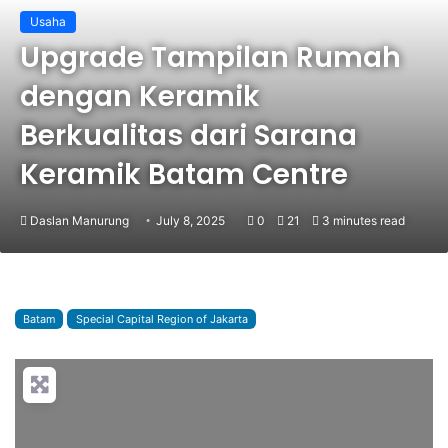
Usaha
Upgrade Tampilan Rumah
dengan Keramik
Berkualitas dari Sarana
Keramik Batam Centre
Daslan Manurung
July 8, 2025
0
21
3 minutes read
Batam
Special Capital Region of Jakarta