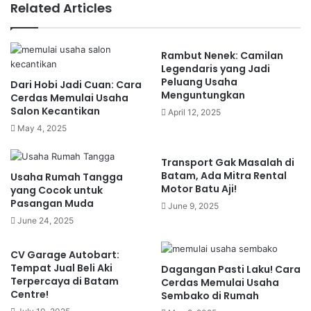
Profil Sarana Keramik Batam
Related Articles
Centre
Rambut Nenek: Camilan
Sarana Keramik merupakan salah satu toko keramik
Legendaris yang Jadi
terbesar dan terpercaya di Batam Centre. Dengan
Peluang Usaha
Dari Hobi Jadi Cuan: Cara
pengalaman bertahun-tahun, Sarana Keramik telah
Menguntungkan
Cerdas Memulai Usaha
melayani ribuan pelanggan mulai dari kontraktor,
Salon Kecantikan
April 12, 2025
developer, hingga pemilik rumah pribadi. Lokasi
May 4, 2025
strategis di Batam Centre memudahkan akses bagi
Transport Gak Masalah di
pelanggan dari berbagai penjuru Batam.
Batam, Ada Mitra Rental
Usaha Rumah Tangga
Motor Batu Aji!
yang Cocok untuk
Fokus utama Sarana Keramik adalah menyediakan
Pasangan Muda
June 9, 2025
produk keramik dari berbagai merek ternama
June 24, 2025
dengan kualitas terbaik dan harga kompetitif.
Selain itu, pelayanan yang ramah dan profesional
CV Garage Autobart:
Tempat Jual Beli Aki
Dagangan Pasti Laku! Cara
membuat pelanggan merasa puas dan nyaman
Terpercaya di Batam
Cerdas Memulai Usaha
saat berbelanja.
Centre!
Sembako di Rumah