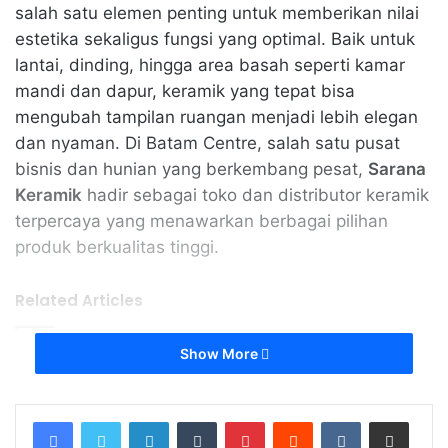
salah satu elemen penting untuk memberikan nilai
estetika sekaligus fungsi yang optimal. Baik untuk
lantai, dinding, hingga area basah seperti kamar
mandi dan dapur, keramik yang tepat bisa
mengubah tampilan ruangan menjadi lebih elegan
dan nyaman. Di Batam Centre, salah satu pusat
bisnis dan hunian yang berkembang pesat,
Sarana
Keramik
hadir sebagai toko dan distributor keramik
terpercaya yang menawarkan berbagai pilihan
produk berkualitas tinggi.
Related Articles
Show More
Tips Sukses Menjalankan Usaha Rumah
Tangga Sambil Mengurus Anak
May 10, 2026
LinkedIn
Tumblr
Pinterest
Reddit
VKontakte
Share via Email