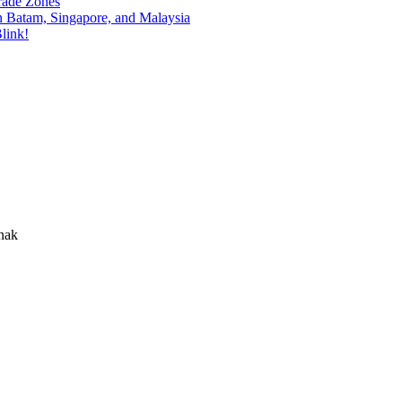
rade Zones
n Batam, Singapore, and Malaysia
link!
nak