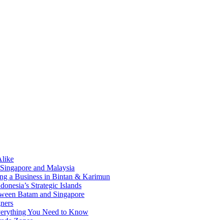
Alike
 Singapore and Malaysia
ding a Business in Bintan & Karimun
onesia’s Strategic Islands
etween Batam and Singapore
ners
Everything You Need to Know