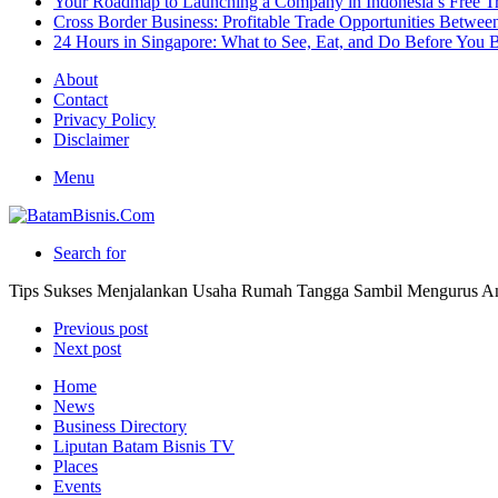
Your Roadmap to Launching a Company in Indonesia’s Free T
Cross Border Business: Profitable Trade Opportunities Betwee
24 Hours in Singapore: What to See, Eat, and Do Before You B
About
Contact
Privacy Policy
Disclaimer
Menu
Search for
Tips Sukses Menjalankan Usaha Rumah Tangga Sambil Mengurus A
Previous post
Next post
Home
News
Business Directory
Liputan Batam Bisnis TV
Places
Events