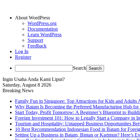
About WordPress
WordPress.org
Documentation
Learn WordPress
Support
Feedback
Log In
Register
Search
Ingin Usaha Anda Kami Liput?
Saturday, August 8 2026
Breaking News
Family Fun in Singapore: Top Attractions for Kids and Adults 
Why Batam Is Becoming the Preferred Manufacturing Hub for
Start Today, Profit Tomorrow: A Beginner’s Blueprint to Buil
Foreign Investment 101: How to Legally Start a Company in Ind
Tourism and Hospitality: Untapped Business Opportunities B
10 Best Recommendation Indonesian Food in Batam for Foreig
Setting Up a Business in Batam, Bintan or Karimun? Here’s 