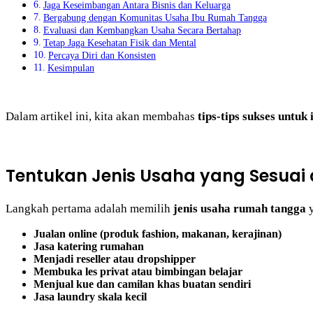
Jaga Keseimbangan Antara Bisnis dan Keluarga
Bergabung dengan Komunitas Usaha Ibu Rumah Tangga
Evaluasi dan Kembangkan Usaha Secara Bertahap
Tetap Jaga Kesehatan Fisik dan Mental
Percaya Diri dan Konsisten
Kesimpulan
Dalam artikel ini, kita akan membahas
tips-tips sukses untuk
Tentukan Jenis Usaha yang Sesua
Langkah pertama adalah memilih
jenis usaha rumah tangga
y
Jualan online (produk fashion, makanan, kerajinan)
Jasa katering rumahan
Menjadi reseller atau dropshipper
Membuka les privat atau bimbingan belajar
Menjual kue dan camilan khas buatan sendiri
Jasa laundry skala kecil