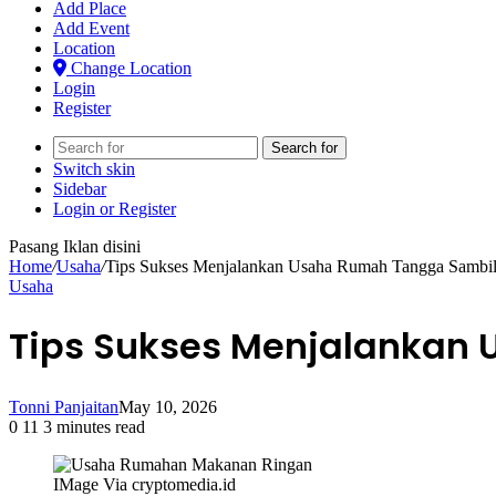
Add Place
Add Event
Location
Change Location
Login
Register
Search for
Switch skin
Sidebar
Login or Register
Pasang Iklan disini
Home
/
Usaha
/
Tips Sukses Menjalankan Usaha Rumah Tangga Sambi
Usaha
Tips Sukses Menjalankan
Tonni Panjaitan
May 10, 2026
0
11
3 minutes read
IMage Via cryptomedia.id