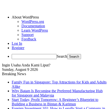
About WordPress
WordPress.org
Documentation
Learn WordPress
Support
Feedback
Log In
Register
Search
Ingin Usaha Anda Kami Liput?
Sunday, August 9 2026
Breaking News
Family Fun in Singapore: Top Attractions for Kids and Adults
Alike
Why Batam Is Becoming the Preferred Manufacturing Hub
for Singapore and Malaysia
Start Today, Profit Tomorrow: A Beginner’s Blueprint to
Building a Business in Bintan & Karimun
Foreign Investment 101: How to Legally Start a Company in