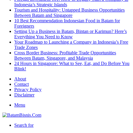
Indonesia’s Strategic Islands
Tourism and Hospitality: Untapped Business Opportunities
Between Batam and Singapore
10 Best Recommendation Indonesian Food in Batam for
Foreigners
Setting Up a Business in Batam, Bintan or Karimun? Here’s
Everything You Need to Know
Your Roadmap to Launching a Company in Indonesia’s Free
Trade Zones
Cross Border Business: Profitable Trade Opportunities
Between Batam, Singapore, and Malaysia
24 Hours in Singapore: What to See, Eat, and Do Before You
Blink!
About
Contact
Privacy Policy
Disclaimer
Menu
Search for