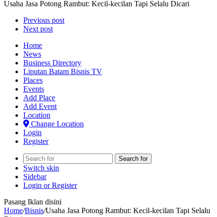
Usaha Jasa Potong Rambut: Kecil-kecilan Tapi Selalu Dicari
Previous post
Next post
Home
News
Business Directory
Liputan Batam Bisnis TV
Places
Events
Add Place
Add Event
Location
Change Location
Login
Register
Search for
Switch skin
Sidebar
Login or Register
Pasang Iklan disini
Home
/
Bisnis
/
Usaha Jasa Potong Rambut: Kecil-kecilan Tapi Selalu