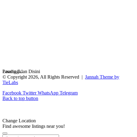
Loading...
Pasang Iklan Disini
© Copyright 2026, All Rights Reserved |
Jannah Theme by
TieLabs
Facebook
Twitter
WhatsApp
Telegram
Back to top button
Change Location
Find awesome listings near you!
Change Location