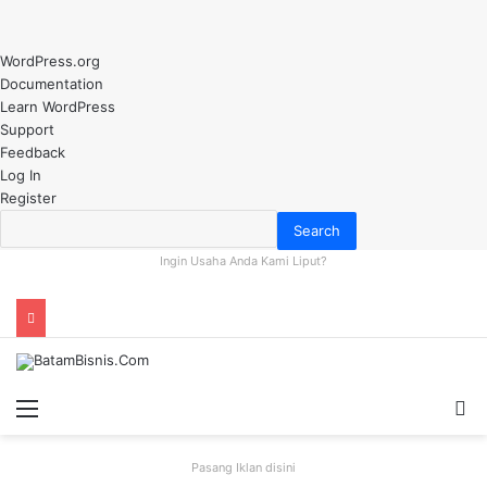
About
WordPress.org
WordPress
Documentation
Learn WordPress
Support
Feedback
Log In
Register
Search
Ingin Usaha Anda Kami Liput?
Menu
S
fo
Pasang Iklan disini