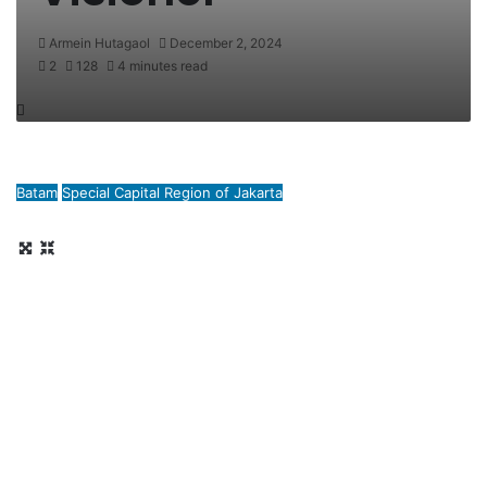
Armein Hutagaol
December 2, 2024
2
128
4 minutes read
Batam
Special Capital Region of Jakarta