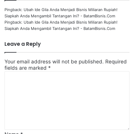
Pingback:
Ubah Ide Gila Anda Menjadi Bisnis Miliaran Rupiah!
Siapkah Anda Mengambil Tantangan Ini? - BatamBisnis.Com
Pingback:
Ubah Ide Gila Anda Menjadi Bisnis Miliaran Rupiah!
Siapkah Anda Mengambil Tantangan Ini? - BatamBisnis.Com
Leave a Reply
Your email address will not be published.
Required
fields are marked
*
C
o
m
m
e
n
t
*