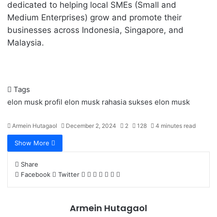
dedicated to helping local SMEs (Small and
Medium Enterprises) grow and promote their
businesses across Indonesia, Singapore, and
Malaysia.
Tags
elon musk
profil elon musk
rahasia sukses elon musk
Armein Hutagaol
December 2, 2024
2
128
4 minutes read
Show More
Share
LinkedIn
Tumblr
Pinterest
Reddit
VKontakte
Share
Print
Facebook
Twitter
via
Email
Armein Hutagaol