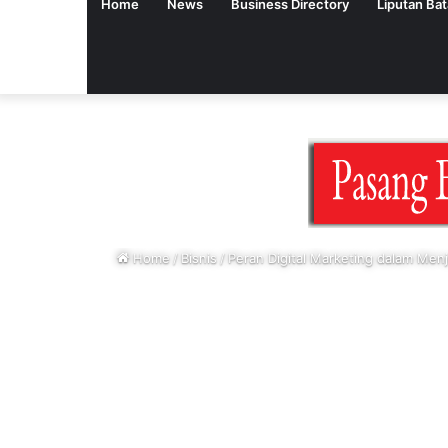
Home
News
Business Directory
Liputan Ba
Home
/
Bisnis
/
Peran Digital Marketing dalam Menj