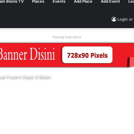
tam Bisnis TV
Places
Events
Add Place
Add Event
Lo
Login or
Pasang Iklan disini
ual Properti Cepat di Batam