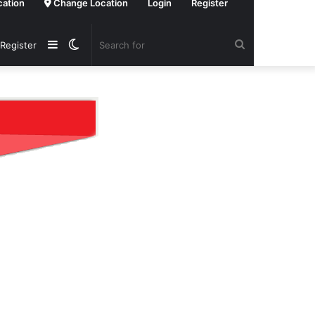
cation
Change Location
Login
Register
Sidebar
Switch
Search
 Register
skin
for