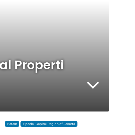
l Properti
Batam
Special Capital Region of Jakarta