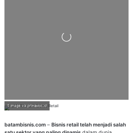
Loading...
Image via primadoc.id
batambisnis.com
–
Bisnis retail telah menjadi salah
satu sektor yang paling dinamis
dalam dunia