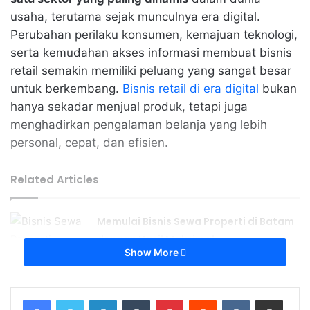
usaha, terutama sejak munculnya era digital.
Perubahan perilaku konsumen, kemajuan teknologi,
serta kemudahan akses informasi membuat bisnis
retail semakin memiliki peluang yang sangat besar
untuk berkembang.
Bisnis retail di era digital
bukan
hanya sekadar menjual produk, tetapi juga
menghadirkan pengalaman belanja yang lebih
personal, cepat, dan efisien.
Related Articles
Memulai Bisnis Sewa Properti di Batam
dengan Hasil Maksimal
Show More
April 23, 2026
Menjual Properti di Batam Lewat
LinkedIn
Tumblr
Pinterest
Reddit
VKontakte
Share via Email
Platform Digital dan Tips Ampuh