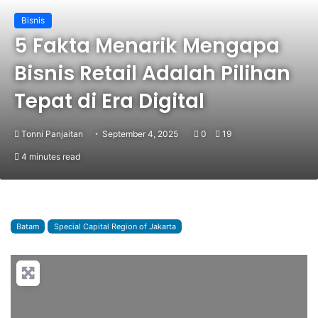
Bisnis
5 Fakta Menarik Mengapa
Bisnis Retail Adalah Pilihan
Tepat di Era Digital
Tonni Panjaitan
September 4, 2025
0
19
4 minutes read
Batam
Special Capital Region of Jakarta