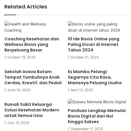
Masa Depan Bisnis Retail di Era Digital
Related Articles
Kesimpulan
Bagi para pelaku usaha, memahami mengapa
bisnis retail tetap relevan dan bahkan semakin
Coaching Kesehatan dan
10 Ide Bisnis Online yang
Wellness Bisnis yang
Paling Dicari di Internet
berkembang di era modern adalah langkah penting
Berpeluang Besar
Tahun 2024
untuk menentukan strategi yang tepat. Dalam
October 19, 2025
October 21, 2024
artikel ini, kita akan membahas
5 fakta menarik
mengapa bisnis retail adalah pilihan tepat di era
Sekolah Avava Batam:
Es Mambo Pelangi:
digital
, sekaligus memberikan panduan singkat
Tempat Tumbuhnya Anak
Segarnya Cita Rasa,
Cerdas, Kreatif, dan Peduli
Manisnya Peluang Usaha
bagi Anda yang ingin terjun ke dalam dunia bisbis
June 16, 2025
April 12, 2025
ini.
Rumah Sakit Keluarga:
Solusi Kesehatan Modern
Panduan Lengkap Memulai
untuk Semua Usia
Bisnis Digital dari Nol
Perubahan Perilaku
hingga Sukses
July 16, 2025
September 17, 2025