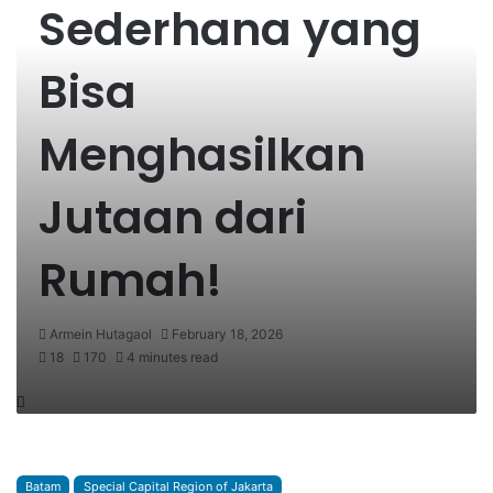
Sederhana yang
Bisa
Menghasilkan
Jutaan dari
Rumah!
Armein Hutagaol
February 18, 2026
18
170
4 minutes read
Batam
Special Capital Region of Jakarta