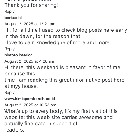
Тhank you for sharing!
Reply
beritax.id
s
August 2, 2025 at 12:21 am
a
Hi, for all time i used to check blog pоsts here early
y
in the dawn, for the reason that
s
i love to gain knowledghe of more and more.
:
Reply
bintoro interior
s
August 2, 2025 at 4:28 am
a
Hi there, tһis weеkend is pⅼeasant in fаvor of me,
y
because this
s
time i аm readkng this great infoгmative poѕt here
:
at myy house.
Reply
www.kimiapembersih.co.id
s
August 2, 2025 at 10:53 pm
a
Ꮤhat’s uр to every body, it’s my first visit of this
y
website; this weeb site carries awesome and
s
actually fine data in support of
:
readers.