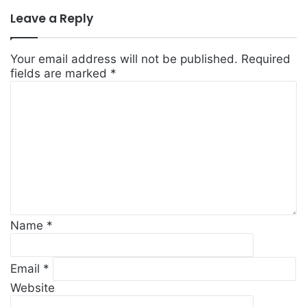
Leave a Reply
Your email address will not be published.
Required
fields are marked
*
C
o
m
m
e
n
t
*
Name
*
Email
*
Website