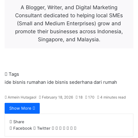
A Blogger, Writer, and Digital Marketing
Consultant dedicated to helping local SMEs
(Small and Medium Enterprises) grow and
promote their businesses across Indonesia,
Singapore, and Malaysia.
Tags
ide bisnis rumahan
ide bisnis sederhana dari rumah
Armein Hutagaol
February 18, 2026
18
170
4 minutes read
Show More
Share
LinkedIn
Tumblr
Pinterest
Reddit
VKontakte
Share
Print
Facebook
Twitter
via