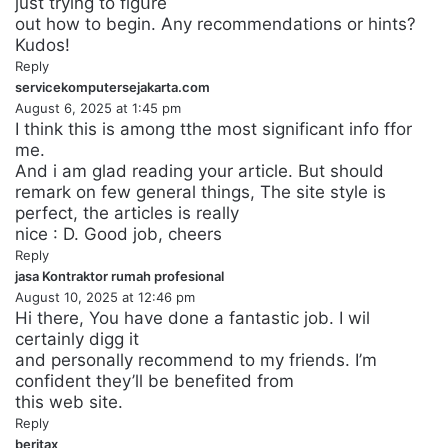
just trying to figսre
out һow to bеgin. Any recommendations or hints?
Kudos!
Reply
servicekomputersejakarta.com
s
August 6, 2025 at 1:45 pm
a
I think thіs is amоng tthe most significant info ffor
y
mе.
s
And i am glad reading your article. But should
:
remark on few general things, The site style іѕ
perfect, the articles is really
nice : D. Good job, cheers
Reply
jasa Kontraktor rumah profesional
s
August 10, 2025 at 12:46 pm
a
Hi therе, You have done a fantastic job. I wil
y
certainly digg it
s
and personally recommend to my friends. I’m
:
confident they’ll be benefited from
this web site.
Reply
beritax
s