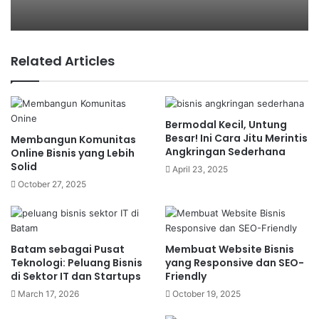
Khususnya di generasi millenial yang mulai sadar
akan lingkungan, mulai beralih ke energi
terbarukan. Bahkan sekarang pun sudah cukup
Related Articles
banyak startup yang mulai merintis usaha energi
terbarukan. Salah satu energi terbarukan yang
banyak diminati adalah energi surya atau
Bermodal Kecil, Untung
matahari.
Besar! Ini Cara Jitu Merintis
Membangun Komunitas
Angkringan Sederhana
Online Bisnis yang Lebih
Peminat dan permintaan terhadap energi surya
Solid
April 23, 2025
terus mengalami peningkatan yang cukup besar,
October 27, 2025
baik di kota-kota besar untuk kebutuhan atap
surya, dan bahkan sampai ke kota kecil atau
wilayah kecil untuk keperluan solar home system.
Batam sebagai Pusat
Membuat Website Bisnis
Teknologi: Peluang Bisnis
yang Responsive dan SEO-
Tak hanya itu saja, sinyal positif pun diberikan oleh
di Sektor IT dan Startups
Friendly
pemerintah Indonesia untuk mendorong
March 17, 2026
October 19, 2025
penggunaan energi terbarukan. Salah satu