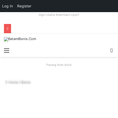
Log In
Register
Ingin Usaha Anda Kami Liput?
Menu
S
fo
Pasang Iklan disini
Home
/
Bisnis