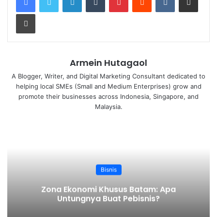
April 19, 2026
Print
Daftar Isi
Peluang Bisnis Energi Terbarukan
Armein Hutagaol
Jurusan Kuliah yang Mendukung
A Blogger, Writer, and Digital Marketing Consultant dedicated to
Manfaat Energi Terbarukan
helping local SMEs (Small and Medium Enterprises) grow and
promote their businesses across Indonesia, Singapore, and
Malaysia.
Energi terbarukan bisa menjadi salah satu alternatif
energi yang lebih ramah lingkungan, serta bisa
diproduksi secara terus-menerus. Hal inilah yang
membuat
peluang bisnis energi terbarukan
di
Indonesia terbilang cukup besar, dan banyak juga
Bisnis
pengusaha atau pemeran bisnis yang memulai
Zona Ekonomi Khusus Batam: Apa
melirik bisnis dalam bidang
usaha energi
Untungnya Buat Pebisnis?
terbarukan
.