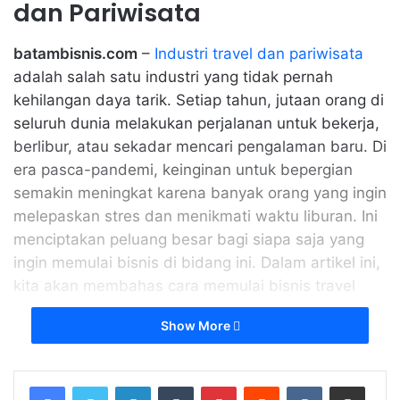
dan Pariwisata
batambisnis.com
–
Industri travel dan pariwisata
adalah salah satu industri yang tidak pernah
kehilangan daya tarik. Setiap tahun, jutaan orang di
seluruh dunia melakukan perjalanan untuk bekerja,
berlibur, atau sekadar mencari pengalaman baru. Di
era pasca-pandemi, keinginan untuk bepergian
semakin meningkat karena banyak orang yang ingin
melepaskan stres dan menikmati waktu liburan. Ini
menciptakan peluang besar bagi siapa saja yang
ingin memulai bisnis di bidang ini. Dalam artikel ini,
kita akan membahas cara memulai bisnis travel
dan pariwisata serta tips untuk sukses di industri
Show More
yang selalu diminati ini.
Related Articles
LinkedIn
Tumblr
Pinterest
Reddit
VKontakte
Share via Email