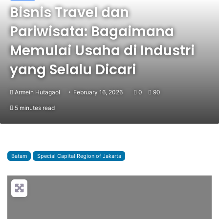
Bisnis Travel dan
Pariwisata: Bagaimana
Memulai Usaha di Industri
yang Selalu Dicari
Armein Hutagaol
February 16, 2026
0
90
5 minutes read
Batam
Special Capital Region of Jakarta