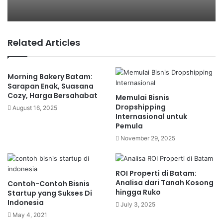
Kesimpulan
Related Articles
1. Kenali Tren dan Peluang di
Industri Travel dan Pariwisata
Morning Bakery Batam:
Sebelum memulai
bisnis travel dan pariwisata
,
Sarapan Enak, Suasana
Cozy, Harga Bersahabat
penting untuk memahami tren terbaru di industri ini.
Memulai Bisnis
Dropshipping
Dengan mengikuti perkembangan tren, Anda dapat
August 16, 2025
Internasional untuk
menentukan jenis layanan yang sesuai dengan
Pemula
kebutuhan pasar. Beberapa tren yang sedang
November 29, 2025
berkembang di industri pariwisata meliputi:
Wisata berkelanjutan
: Wisatawan semakin sadar akan
ROI Properti di Batam:
Analisa dari Tanah Kosong
Contoh-Contoh Bisnis
dampak lingkungan dari perjalanan mereka dan lebih
hingga Ruko
Startup yang Sukses Di
memilih layanan ramah lingkungan. Bisnis travel yang
Indonesia
July 3, 2025
menawarkan pilihan wisata yang ramah lingkungan
May 4, 2021