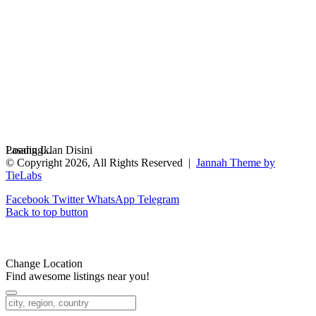
Loading...
Pasang Iklan Disini
© Copyright 2026, All Rights Reserved |
Jannah Theme by
TieLabs
Facebook
Twitter
WhatsApp
Telegram
Back to top button
Change Location
Find awesome listings near you!
Change Location