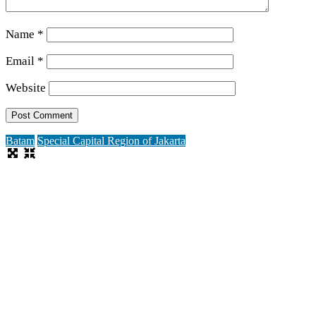
Name
*
Email
*
Website
Batam
Special Capital Region of Jakarta