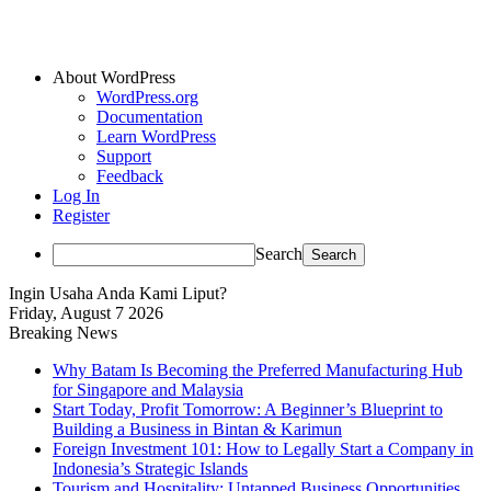
About WordPress
WordPress.org
Documentation
Learn WordPress
Support
Feedback
Log In
Register
Search
Ingin Usaha Anda Kami Liput?
Friday, August 7 2026
Breaking News
Why Batam Is Becoming the Preferred Manufacturing Hub
for Singapore and Malaysia
Start Today, Profit Tomorrow: A Beginner’s Blueprint to
Building a Business in Bintan & Karimun
Foreign Investment 101: How to Legally Start a Company in
Indonesia’s Strategic Islands
Tourism and Hospitality: Untapped Business Opportunities