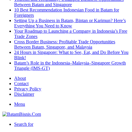
Between Batam and Singapore
10 Best Recommendation Indonesian Food in Batam for
Foreigners
Setting Up a Business in Batam, Bintan or Karimun? Here’s
Everything You Need to Know
Your Roadmap to Launching a Company in Indonesia’s Free
Trade Zones
Cross Border Business: Profitable Trade Opportunities
Between Batam, Singapore, and Malaysia
24 Hours in Singapore: What to See, Eat, and Do Before You
Blink!
Batam’s Role in the Indonesia–Malaysia–Singapore Growth
Triangle (IMS-GT)
About
Contact
Privacy Policy
Disclaimer
Menu
Search for