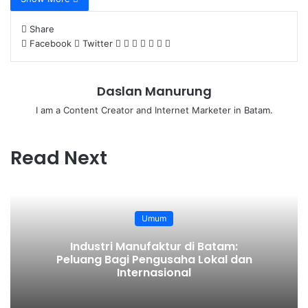
Share
Facebook
Twitter
L
T
P
R
V
S
P
i
u
i
e
K
h
r
n
m
n
d
o
a
i
k
b
t
d
n
r
n
Daslan Manurung
e
l
e
i
t
e
t
I am a Content Creator and Internet Marketer in Batam.
d
r
r
t
a
v
I
e
k
i
n
s
t
a
Read Next
t
e
E
m
a
i
l
Umum
Industri Manufaktur di Batam:
Peluang Bagi Pengusaha Lokal dan
Internasional