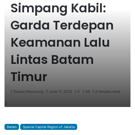
Simpang Kabil:
Garda Terdepan
Keamanan Lalu
Lintas Batam
Timur
Daslan Manurung
June 11, 2025
0
36
2 minutes read
Batam
Special Capital Region of Jakarta