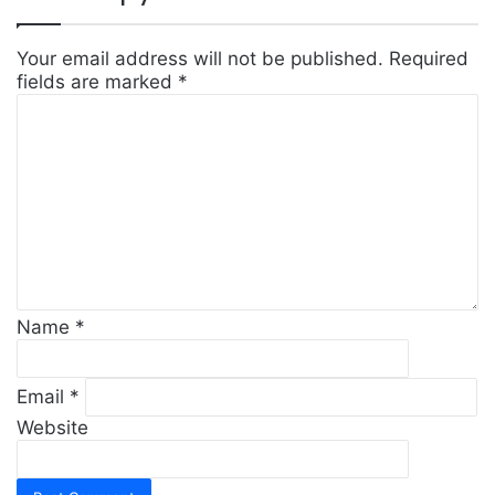
Your email address will not be published.
Required
fields are marked
*
C
o
m
m
e
n
t
*
Name
*
Email
*
Website