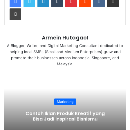
Print
Rahasia Affiliator Sukses: Strategi
Promosi yang Terbukti Ampuh
October 2, 2025
Armein Hutagaol
A Blogger, Writer, and Digital Marketing Consultant dedicated to
helping local SMEs (Small and Medium Enterprises) grow and
Daftar Isi
promote their businesses across Indonesia, Singapore, and
Malaysia.
Strategi Pemasaran Hotel di Masa Pandemi
Kerjasama Lokal
Berikan Nilai Tambah
Gift voucher
Layanan Pesan Antar
Kreatif Dalam Berinovasi
Marketing
Contoh Iklan Produk Kreatif yang
Meski demikian, Anda dan para pengusaha lainnya
Bisa Jadi Inspirasi Bisnismu
yang bergelut dalam bidang perhotelan kini tidak