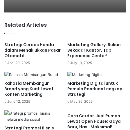
perlu khawatir. Pasalnya ada beberapa strategi
yang dapat dilakukan untuk mempertahankan
usaha perhotelan yang Anda miliki. Ingin tahu
bagaimana caranya? Simaklah penjelasannya
Related Articles
berikut ini :
Staycation
Strategi Cerdas Honda
Marketing Gallery: Bukan
dalam Menaklukkan Pasar
Sekadar Kantor, Tapi
Otomotif
Experience Center!
Staycation menjadi salah satu program menarik
April 20, 2025
July 19, 2025
yang dapat Anda tawarkan bagi para pengguna
hotel atau tamu undangan. Bagi pemilik hotel istilah
staycation sendiri tentunya sudah tidak asing.
Rahasia Membangun
Marketing Digital untuk
Namun bagi Anda yang masih awam dengan istilah
Brand yang Kuat Lewat
Pemula Panduan Lengkap
Konten Marketing
Strategi
tersebut, cobalah untuk memahami penjelasannya
June 12, 2025
May 26, 2025
berikut ini.
Cara Cerdas Jual Rumah
Staycation dikenal sebagai kegiatan liburan yang
Lewat Open House: Gaya
dilakukan dengan lokasi yang tidak jauh atau masih
Baru, Hasil Maksimal!
Strategi Promosi Bisnis