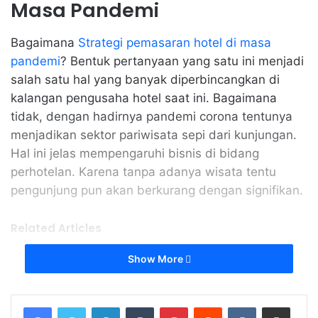
Masa Pandemi
Bagaimana
Strategi pemasaran hotel di masa
pandemi
? Bentuk pertanyaan yang satu ini menjadi
salah satu hal yang banyak diperbincangkan di
kalangan pengusaha hotel saat ini. Bagaimana
tidak, dengan hadirnya pandemi corona tentunya
menjadikan sektor pariwisata sepi dari kunjungan.
Hal ini jelas mempengaruhi bisnis di bidang
perhotelan. Karena tanpa adanya wisata tentu
pengunjung pun akan berkurang dengan signifikan.
Related Articles
Show More
Strategi Digital Marketing untuk Usaha
di Batam agar Tembus Pasar Global
LinkedIn
Tumblr
Pinterest
Reddit
VKontakte
Share via Email
February 21, 2026