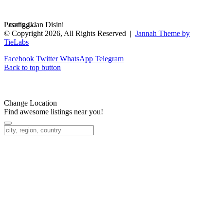
Loading...
Pasang Iklan Disini
© Copyright 2026, All Rights Reserved |
Jannah Theme by
TieLabs
Facebook
Twitter
WhatsApp
Telegram
Back to top button
Change Location
Find awesome listings near you!
Change Location