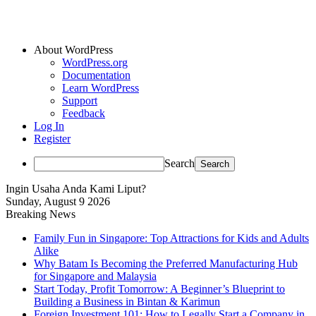
About WordPress
WordPress.org
Documentation
Learn WordPress
Support
Feedback
Log In
Register
Search
Ingin Usaha Anda Kami Liput?
Sunday, August 9 2026
Breaking News
Family Fun in Singapore: Top Attractions for Kids and Adults
Alike
Why Batam Is Becoming the Preferred Manufacturing Hub
for Singapore and Malaysia
Start Today, Profit Tomorrow: A Beginner’s Blueprint to
Building a Business in Bintan & Karimun
Foreign Investment 101: How to Legally Start a Company in