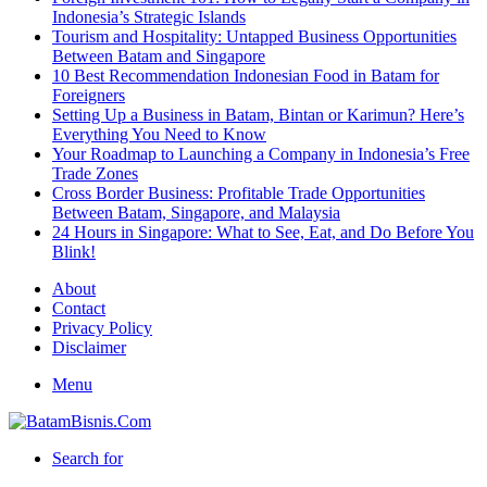
Indonesia’s Strategic Islands
Tourism and Hospitality: Untapped Business Opportunities
Between Batam and Singapore
10 Best Recommendation Indonesian Food in Batam for
Foreigners
Setting Up a Business in Batam, Bintan or Karimun? Here’s
Everything You Need to Know
Your Roadmap to Launching a Company in Indonesia’s Free
Trade Zones
Cross Border Business: Profitable Trade Opportunities
Between Batam, Singapore, and Malaysia
24 Hours in Singapore: What to See, Eat, and Do Before You
Blink!
About
Contact
Privacy Policy
Disclaimer
Menu
Search for