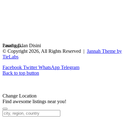
Loading...
Pasang Iklan Disini
© Copyright 2026, All Rights Reserved |
Jannah Theme by
TieLabs
Facebook
Twitter
WhatsApp
Telegram
Back to top button
Change Location
Find awesome listings near you!
Change Location