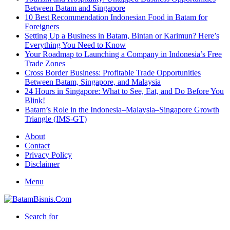
Between Batam and Singapore
10 Best Recommendation Indonesian Food in Batam for
Foreigners
Setting Up a Business in Batam, Bintan or Karimun? Here’s
Everything You Need to Know
Your Roadmap to Launching a Company in Indonesia’s Free
Trade Zones
Cross Border Business: Profitable Trade Opportunities
Between Batam, Singapore, and Malaysia
24 Hours in Singapore: What to See, Eat, and Do Before You
Blink!
Batam’s Role in the Indonesia–Malaysia–Singapore Growth
Triangle (IMS-GT)
About
Contact
Privacy Policy
Disclaimer
Menu
Search for