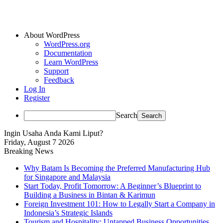
About WordPress
WordPress.org
Documentation
Learn WordPress
Support
Feedback
Log In
Register
Search
Ingin Usaha Anda Kami Liput?
Friday, August 7 2026
Breaking News
Why Batam Is Becoming the Preferred Manufacturing Hub
for Singapore and Malaysia
Start Today, Profit Tomorrow: A Beginner’s Blueprint to
Building a Business in Bintan & Karimun
Foreign Investment 101: How to Legally Start a Company in
Indonesia’s Strategic Islands
Tourism and Hospitality: Untapped Business Opportunities