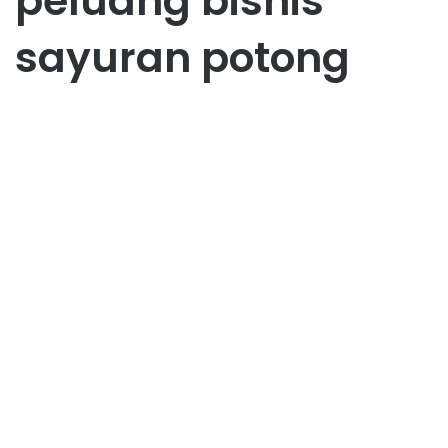
peluang bisnis
sayuran potong
Bisnis
Peluang Bisnis Sayuran
January 29, 2024
0
60