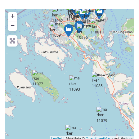
+
−
Leaflet
| Map data ©
OpenStreetMap
contributors