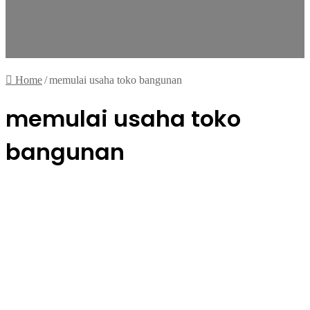
Home
/
memulai usaha toko bangunan
memulai usaha toko
bangunan
Usaha
Cuan dari Semen dan Bata: Tips
Jitu Memulai Usaha Toko
Bangunan dari Nol!