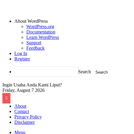
About WordPress
WordPress.org
Documentation
Learn WordPress
Support
Feedback
Log In
Register
Search
Ingin Usaha Anda Kami Liput?
Friday, August 7 2026
About
Contact
Privacy Policy
Disclaimer
Menu