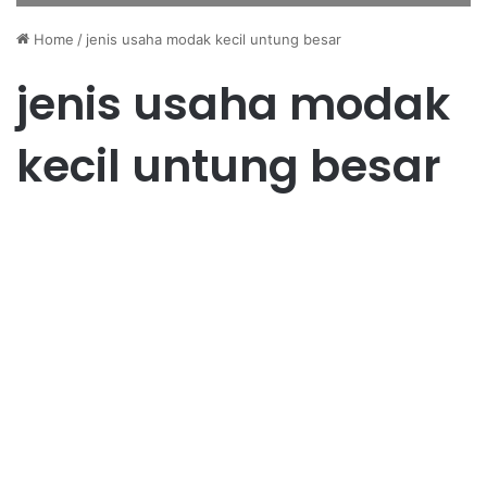
Home
/
jenis usaha modak kecil untung besar
jenis usaha modak
kecil untung besar
Usaha
Cara Mudah Memulai Usaha
Dengan Modal Kecil
January 14, 2026
1
39