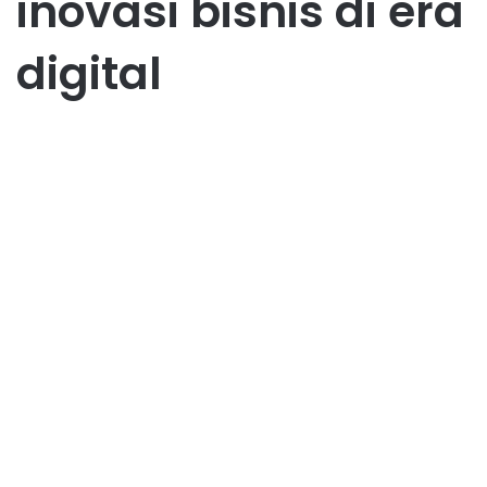
inovasi bisnis di era
digital
Bisnis
Peluang Bisnis di Era Digital
Yang Menjanjikan
April 6, 2019
2
31