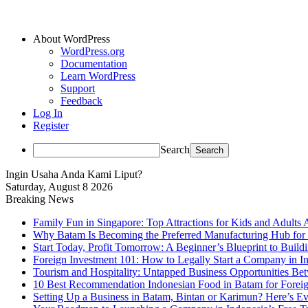
About WordPress
WordPress.org
Documentation
Learn WordPress
Support
Feedback
Log In
Register
Search
Ingin Usaha Anda Kami Liput?
Saturday, August 8 2026
Breaking News
Family Fun in Singapore: Top Attractions for Kids and Adults 
Why Batam Is Becoming the Preferred Manufacturing Hub for
Start Today, Profit Tomorrow: A Beginner’s Blueprint to Buil
Foreign Investment 101: How to Legally Start a Company in Ind
Tourism and Hospitality: Untapped Business Opportunities B
10 Best Recommendation Indonesian Food in Batam for Foreig
Setting Up a Business in Batam, Bintan or Karimun? Here’s 