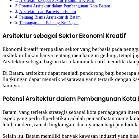
Arsitektur sebagai Sektor Ekonomi Kreatif
Potensi Arsitektur dalam Pembangunan Kota Batam
Arsitektur dan Pariwisata Batam
Peluang Bisnis Arsitektur di Batam
Tantangan dan Peluang Ke Depan
Arsitektur sebagai Sektor Ekonomi Kreatif
Ekonomi kreatif merupakan sektor yang berbasis pada penggun
arsitektur bukan hanya tentang membangun gedung, tetapi ju
Arsitektur sebagai bagian dari ekonomi kreatif memiliki damp
Di Batam, arsitektur dapat menjadi pendorong bagi beberapa se
lingkungan dapat menarik wisatawan yang tertarik dengan k
lainnya.
Potensi Arsitektur dalam Pembangunan Kota
Batam, yang terletak strategis sebagai kota perdagangan inte
aspek yang perlu diperhatikan adalah pemanfaatan ruang kot
lebih modern, ramah lingkungan, dan nyaman bagi penduduk
Selain itu, Batam memiliki banyak kawasan industri yang bisa