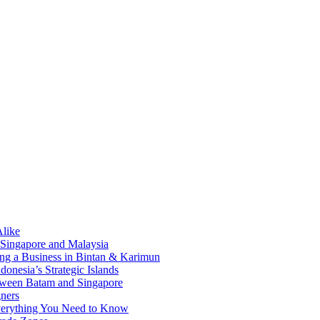
Alike
 Singapore and Malaysia
ding a Business in Bintan & Karimun
onesia’s Strategic Islands
etween Batam and Singapore
ners
Everything You Need to Know