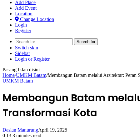
Add Place
Add Event
Location
Change Location
Login
Register
Search for
Switch skin
Sidebar
Login or Register
Pasang Iklan disini
Home
/
UMKM Batam
/
Membangun Batam melalui Arsitektur: Peran S
UMKM Batam
Membangun Batam melalui 
Transformasi Kota
Daslan Manurung
April 19, 2025
0
13
3 minutes read