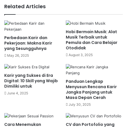
Related Articles
Dalam artikel ini, kita akan membahas secara
mendalam
cara meningkatkan peluang promosi
jabatan
, apa saja faktor yang memengaruhi
keputusan promosi, serta langkah-langkah konkret
Hobi Bermain Musik: Alat
Musik Terbaik untuk
Perbedaan Karir dan
yang bisa Anda lakukan untuk mempercepat
Pemula dan Cara Belajar
Pekerjaan: Makna Karir
pertumbuhan karir Anda.
Otodidak
yang Sesungguhnya
August 3, 2025
May 26, 2025
Mengapa Promosi Jabatan
Karir yang Sukses di Era
Digital: 10 Skill yang Wajib
Panduan Lengkap
Penting dalam Karir
Dimiliki untuk
Menyusun Rencana Karir
Jangka Panjang untuk
June 4, 2025
Profesional?
Masa Depan Cerah
July 30, 2025
Promosi jabatan tidak hanya membawa
peningkatan gaji, tapi juga:
Cara Menemukan
CV dan Portofolio yang