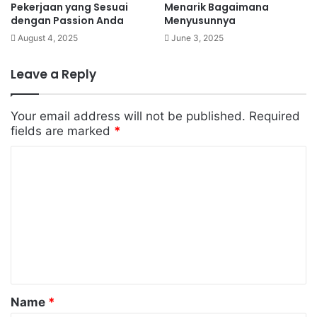
Pekerjaan yang Sesuai
Menarik Bagaimana
Tanggung jawab yang lebih besar
dengan Passion Anda
Menyusunnya
Pengakuan dari atasan dan rekan kerja
August 4, 2025
June 3, 2025
Kesempatan belajar dan berkembang
Leave a Reply
Meningkatkan reputasi profesional
Akses ke peluang karir yang lebih luas
Your email address will not be published.
Required
fields are marked
*
Namun, karena promosi seringkali terbatas dan
kompetitif, Anda perlu memiliki strategi jitu agar
C
tidak tenggelam di antara rekan kerja lainnya.
o
m
m
Faktor Penentu Promosi
e
n
Jabatan
t
Name
*
Sebelum membahas cara meningkatkan peluang
*