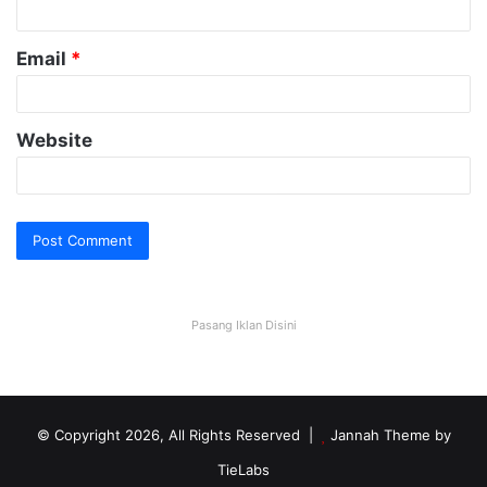
promosi jabatan, penting untuk mengetahui faktor-
faktor yang biasanya menjadi pertimbangan
Email
*
perusahaan:
1. Kinerja kerja yang konsisten dan melebihi
Website
ekspektasi
2. Kemampuan memimpin dan mengambil inisiatif
3. Keterampilan komunikasi yang baik
4. Etos kerja dan loyalitas terhadap perusahaan
Pasang Iklan Disini
5. Kemampuan menyelesaikan masalah dan
berpikir strategis
© Copyright 2026, All Rights Reserved |
Jannah Theme by
6. Hubungan kerja yang baik dengan tim dan
TieLabs
atasan