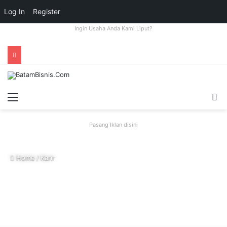
Log In
Register
Ingin Usaha Anda Kami Liput?
Menu
S
fo
Pasang Iklan disini
Home
/
Karir