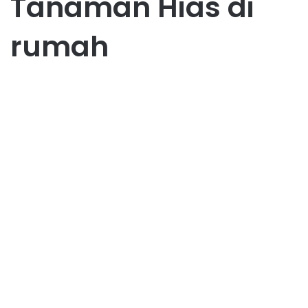
Tanaman Hias di
rumah
Umum
Biar Rumah Makin Estetik:
Tren Tanaman Hias yang
Wajib Kamu Punya!
July 15, 2025
0
10