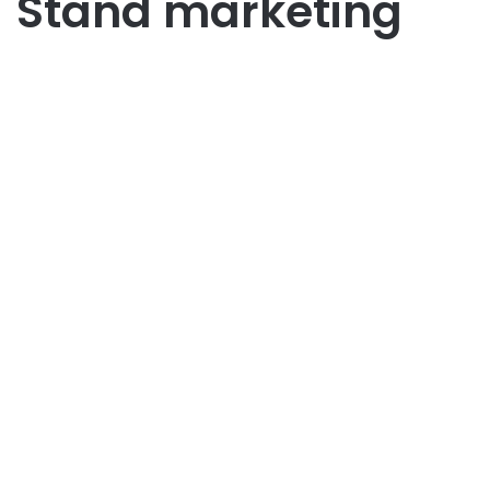
Stand marketing
Marketing
Maksimalkan Event Kamu
dengan Stand Marketing
yang Menjual
July 21, 2025
0
13