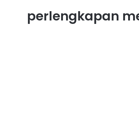
perlengkapan me
Usaha
Hobi Menjahit Makin
Mudah: Ini Perlengkapan
Wajib yang Harus Kamu
Punya
August 8, 2025
0