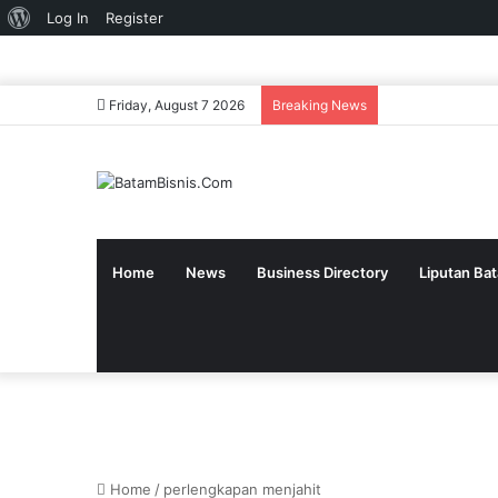
About
Log In
Register
WordPress
Friday, August 7 2026
Breaking News
Home
News
Business Directory
Liputan Ba
Home
/
perlengkapan menjahit