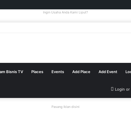
Ingin Usaha Anda Kami Liput?
tam Bisnis TV
Places
Events
Add Place
Add Event
Lo
Login or
Pasang Iklan disini