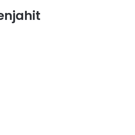
njahit
18