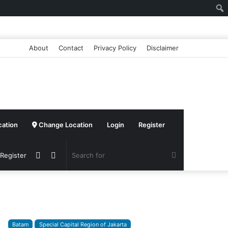
About
Contact
Privacy Policy
Disclaimer
cation
Change Location
Login
Register
Sidebar
Switch
Search
 Register
skin
for
Batam
Special Capital Region of Jakarta