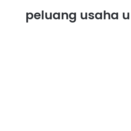
peluang usaha 
Usaha
12 Peluang Usaha Kreatif
dan Inovatif Untuk
Mahasiswa
January 23, 2019
0