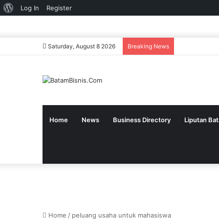
About
Log In
Register
WordPress
Saturday, August 8 2026
Breaking News
Home
News
Business Directory
Liputan Ba
Home
/
peluang usaha untuk mahasiswa