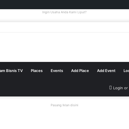
Ingin Usaha Anda Kami Liput?
tam Bisnis TV
Places
Events
Add Place
Add Event
Lo
Login or
Pasang Iklan disini