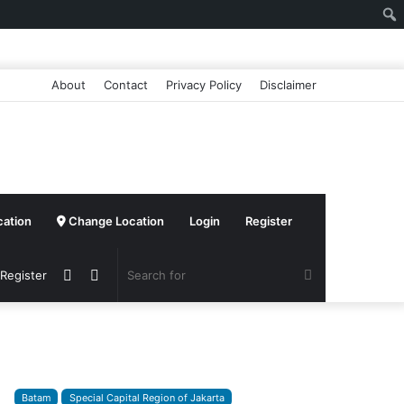
About
Contact
Privacy Policy
Disclaimer
cation
Change Location
Login
Register
Sidebar
Switch
Search
 Register
skin
for
Batam
Special Capital Region of Jakarta