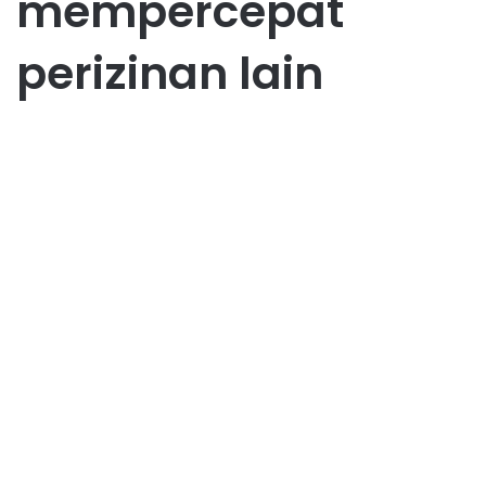
mempercepat
perizinan lain
Investasi
KKPR Adalah: Pengertian,
Fungsi, Syarat, dan Cara
Mengurusnya Terbaru
August 17, 2025
0
174