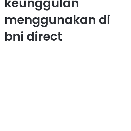
keunggulan
menggunakan di
bni direct
Bisnis
Transaksi di BNI Direct Lebih
Mudah untuk Transaksi
Perbankan
October 1, 2025
1
51