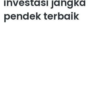
investasi jangka
pendek terbaik
Investasi
10 Contoh Investasi Jangka
Pendek dengan Modal Kecil
August 24, 2025
1
79