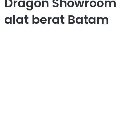
Dragon Showroom
alat berat Batam
Bisnis
Dragon Showroom Batam:
One Stop Solution Alat Berat
untuk Industri Masa Kini
June 5, 2025
0
36