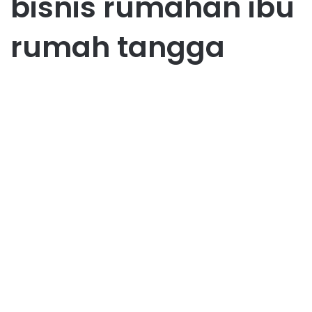
bisnis rumahan ibu
rumah tangga
Bisnis
12 Bisnis Rumahan yang Tren
di Kalangan Ibu Rumah
Tangga
March 11, 2026
0
151