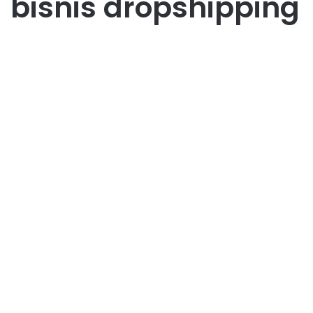
bisnis dropshipping
Bisnis
Bisnis Dropshipping: Cara
Memulai dan Menghasilkan
Uang dengan Cepat
March 12, 2026
0
189