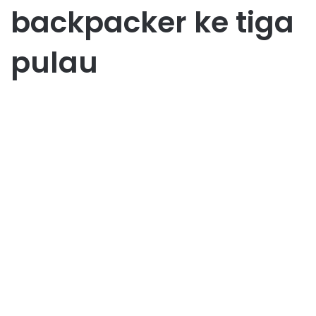
backpacker ke tiga
pulau
Wisata
Backpacker ke 3 Pulau
Sekaligus? Ini Cara Liburan
Asyik Tanpa Bikin Kantong
Bolong
July 20, 2025
1
33