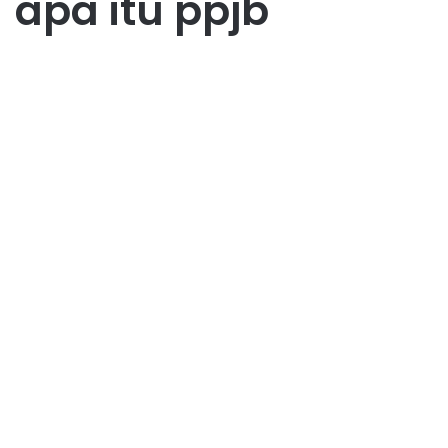
apa itu ppjb
Investasi
Apa Itu PPJB? : Pengertian,
Fungsi, Proses, dan Contoh
Lengkap
August 22, 2025
0
90